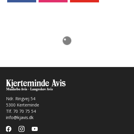
Ndr. Ringvej 54
5300 Kerteminde
Tlf. 70 70 75 54
info@kjavis.dk
facebook
instagram
youtube