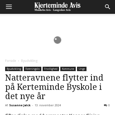
Forside
Byudvikling
Byudvikling
Foreningsliv
Frivillighed
Kommune
Unge
Natteravnene flytter ind
på Kerteminde Byskole i
det nye år
Af
Susanne Jølck
-
13. november 2024
0