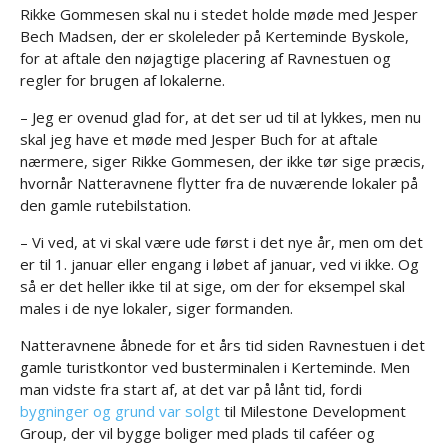
Rikke Gommesen skal nu i stedet holde møde med Jesper
Bech Madsen, der er skoleleder på Kerteminde Byskole,
for at aftale den nøjagtige placering af Ravnestuen og
regler for brugen af lokalerne.
– Jeg er ovenud glad for, at det ser ud til at lykkes, men nu
skal jeg have et møde med Jesper Buch for at aftale
nærmere, siger Rikke Gommesen, der ikke tør sige præcis,
hvornår Natteravnene flytter fra de nuværende lokaler på
den gamle rutebilstation.
– Vi ved, at vi skal være ude først i det nye år, men om det
er til 1. januar eller engang i løbet af januar, ved vi ikke. Og
så er det heller ikke til at sige, om der for eksempel skal
males i de nye lokaler, siger formanden.
Natteravnene åbnede for et års tid siden Ravnestuen i det
gamle turistkontor ved busterminalen i Kerteminde. Men
man vidste fra start af, at det var på lånt tid, fordi
bygninger og grund var solgt
til Milestone Development
Group, der vil bygge boliger med plads til caféer og