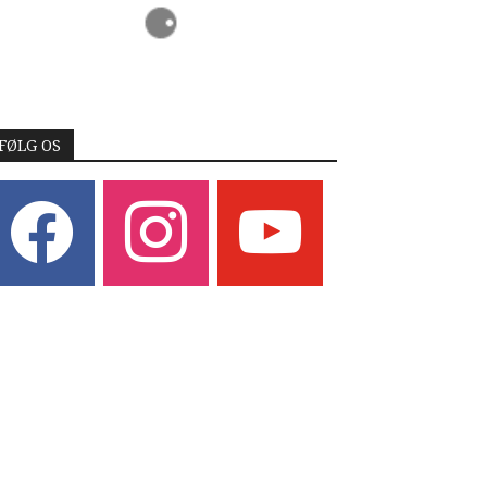
FØLG OS
acebook
instagram
youtube