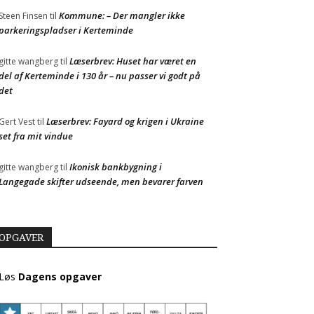
Kommune: – Der mangler ikke
Steen Finsen
til
parkeringspladser i Kerteminde
Læserbrev: Huset har været en
gitte wangberg
til
del af Kerteminde i 130 år – nu passer vi godt på
det
Læserbrev: Fayard og krigen i Ukraine
Gert Vest
til
set fra mit vindue
Ikonisk bankbygning i
gitte wangberg
til
Langegade skifter udseende, men bevarer farven
OPGAVER
Løs
Dagens opgaver