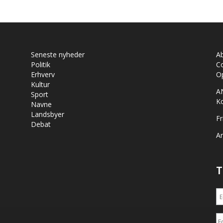
Seneste nyheder
A
Politik
Co
Erhverv
Op
Kultur
A
Sport
K
Navne
Landsbyer
Fr
Debat
Ar
T