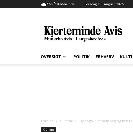
C
16.8
Torsdag, 06. August, 2026
Kerteminde
Kjerteminde
Avis
OVERSIGT
POLITIK
ERHVERV
KULT
Forside
Klumme
Lørdagsklummen: Mig og min t
Klumme