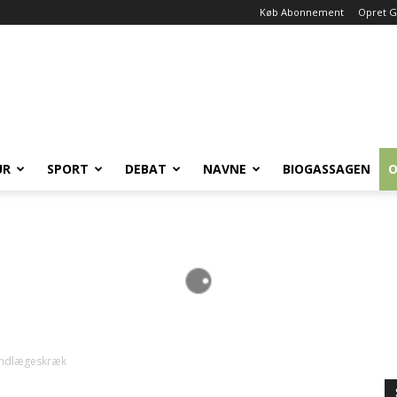
Køb Abonnement
Opret G
UR
SPORT
DEBAT
NAVNE
BIOGASSAGEN
O
andlægeskræk