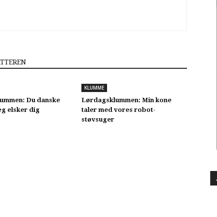
ATTEREN
KLUMME
ummen: Du danske
Lørdagsklummen: Min kone
g elsker dig
taler med vores robot-
støvsuger