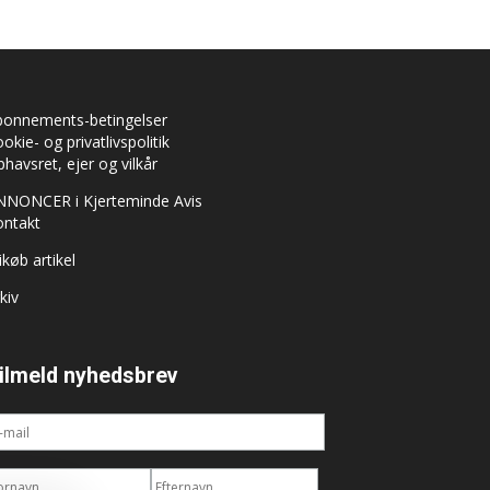
bonnements-betingelser
okie- og privatlivspolitik
havsret, ejer og vilkår
NNONCER i Kjerteminde Avis
ontakt
ikøb artikel
kiv
ilmeld nyhedsbrev