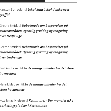
Lokal kunst skal dække over
Karsten Schrøder
til
graffiti
Debatmøde om besparelser på
Grethe Smidt
til
ældreområdet: Ugentlig grøddag og rengøring
hver tredje uge
Debatmøde om besparelser på
Grethe Smidt
til
ældreområdet: Ugentlig grøddag og rengøring
hver tredje uge
Se de mange billeder fra det store
Emil Andresen
til
havneshow
Se de mange billeder fra det
Henrik Madsen
til
store havneshow
Kommune: – Der mangler ikke
Jytte lynge Nielsen
til
parkeringspladser i Kerteminde