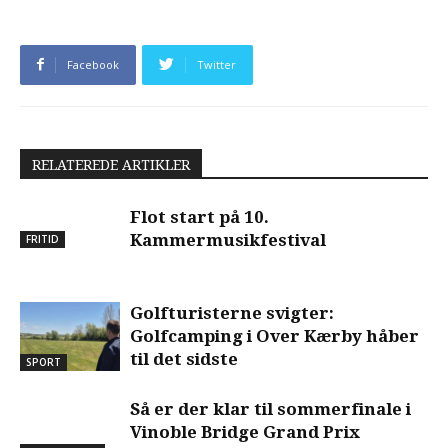
Facebook
Twitter
RELATEREDE ARTIKLER
Flot start på 10.
Kammermusikfestival
FRITID
Golfturisterne svigter:
Golfcamping i Over Kærby håber
til det sidste
SPORT
Så er der klar til sommerfinale i
Vinoble Bridge Grand Prix