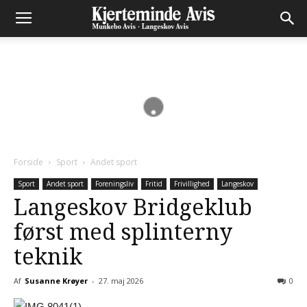
Forside
Sport
Andet sport
Sport
Andet sport
Foreningsliv
Fritid
Frivillighed
Langeskov
Langeskov Bridgeklub
først med splinterny
teknik
Af
Susanne Krøyer
-
27. maj 2026
0