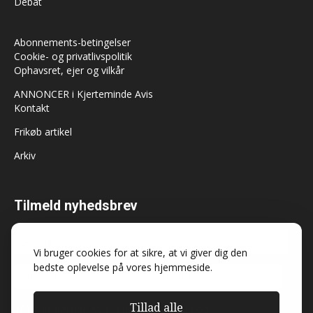
Debat
Abonnements-betingelser
Cookie- og privatlivspolitik
Ophavsret, ejer og vilkår
ANNONCER i Kjerteminde Avis
Kontakt
Frikøb artikel
Arkiv
Tilmeld nyhedsbrev
Vi bruger cookies for at sikre, at vi giver dig den
bedste oplevelse på vores hjemmeside.
Tillad alle
Må Kjerteminde Avis sende dig nyheder og