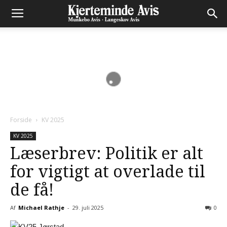
Forside
KV 2025
KV 2025
Læserbrev: Politik er alt
for vigtigt at overlade til
de få!
Af
Michael Rathje
-
29. juli 2025
0