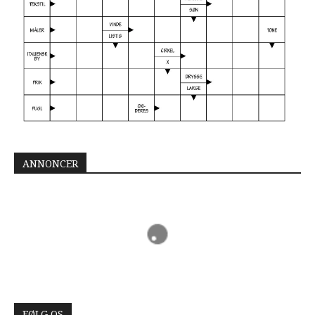
ANNONCER
FØLG OS