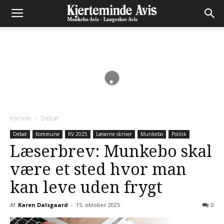
Forside
Debat
Debat
Kommune
KV 2025
Læserne skriver
Munkebo
Politik
Læserbrev: Munkebo skal
være et sted hvor man
kan leve uden frygt
Af
Karen Dalsgaard
-
15. oktober 2025
0