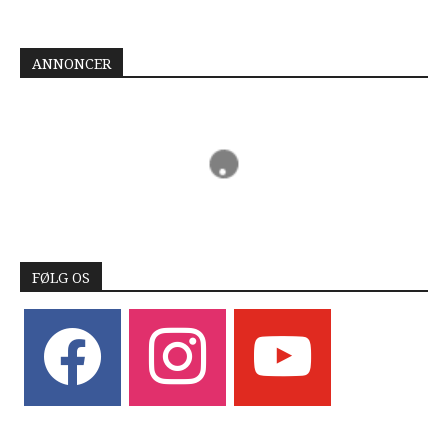
ANNONCER
FØLG OS
facebook
instagram
youtube