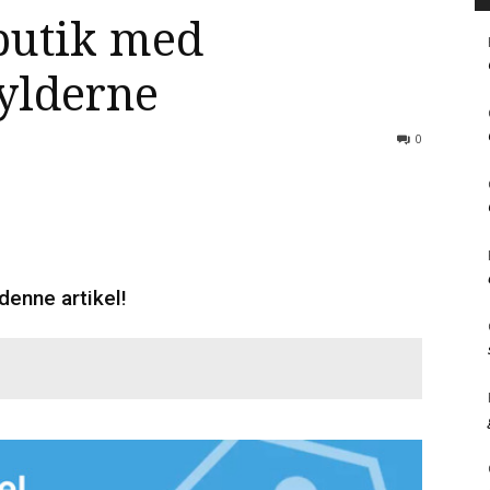
butik med
hylderne
0
denne artikel!