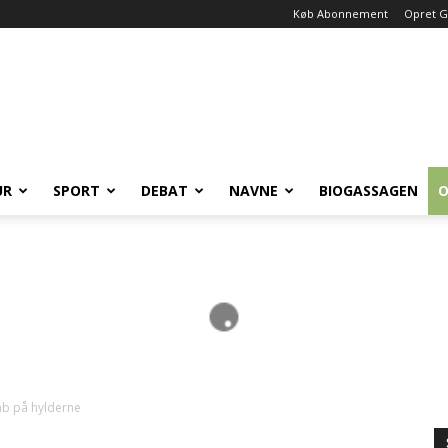
Køb Abonnement
Opret G
UR
SPORT
DEBAT
NAVNE
BIOGASSAGEN
O
ab på hylderne