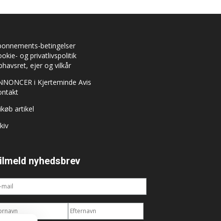
bonnements-betingelser
okie- og privatlivspolitik
havsret, ejer og vilkår
NNONCER i Kjerteminde Avis
ontakt
ikøb artikel
kiv
ilmeld nyhedsbrev