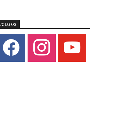
FØLG OS
acebook
instagram
youtube