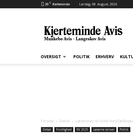
C
20
Lørdag, 08. August, 2026
Kerteminde
Kjerteminde
Avis
OVERSIGT
POLITIK
ERHVERV
KULT
Forside
Debat
Læserbrev: En butik med fællessk
Debat
Frivillighed
KV 2025
Læserne skriver
Politik