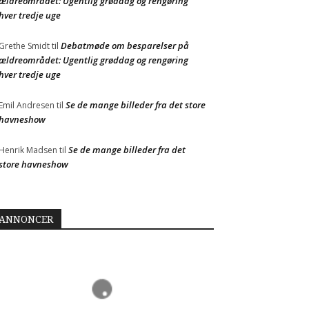
ældreområdet: Ugentlig grøddag og rengøring
hver tredje uge
Debatmøde om besparelser på
Grethe Smidt
til
ældreområdet: Ugentlig grøddag og rengøring
hver tredje uge
Se de mange billeder fra det store
Emil Andresen
til
havneshow
Se de mange billeder fra det
Henrik Madsen
til
store havneshow
ANNONCER