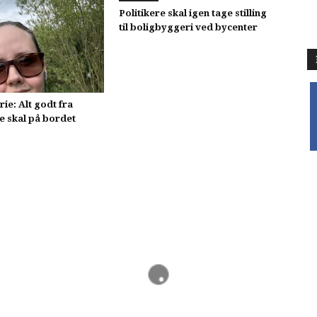
Politikere skal igen tage stilling
til boligbyggeri ved bycenter
f
e: Alt godt fra
e skal på bordet