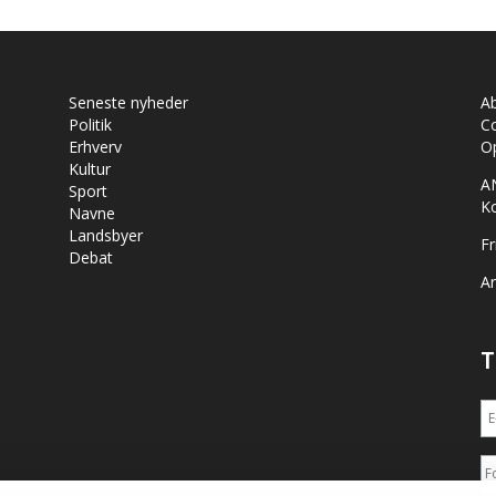
Seneste nyheder
A
Politik
Co
Erhverv
Op
Kultur
A
Sport
K
Navne
Landsbyer
Fr
Debat
Ar
T