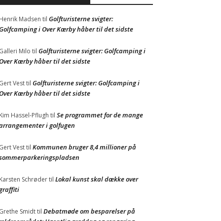
Golfturisterne svigter:
Henrik Madsen
til
Golfcamping i Over Kærby håber til det sidste
Golfturisterne svigter: Golfcamping i
Galleri Milo
til
Over Kærby håber til det sidste
Golfturisterne svigter: Golfcamping i
Gert Vest
til
Over Kærby håber til det sidste
Se programmet for de mange
Kim Hassel-Pflugh
til
arrangementer i golfugen
Kommunen bruger 8,4 millioner på
Gert Vest
til
sommerparkeringspladsen
Lokal kunst skal dække over
Karsten Schrøder
til
graffiti
Debatmøde om besparelser på
Grethe Smidt
til