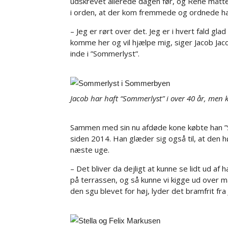
udskrevet allerede dagen før, og Rene mått
i orden, at der kom fremmede og ordnede hans
– Jeg er rørt over det. Jeg er i hvert fald glad 
komme her og vil hjælpe mig, siger Jacob Ja
inde i ”Sommerlyst”.
Jacob har haft “Sommerlyst” i over 40 år, men 
Sammen med sin nu afdøde kone købte han ”So
siden 2014. Han glæder sig også til, at den hø
næste uge.
– Det bliver da dejligt at kunne se lidt ud a
på terrassen, og så kunne vi kigge ud over ma
den sgu blevet for høj, lyder det bramfrit fra