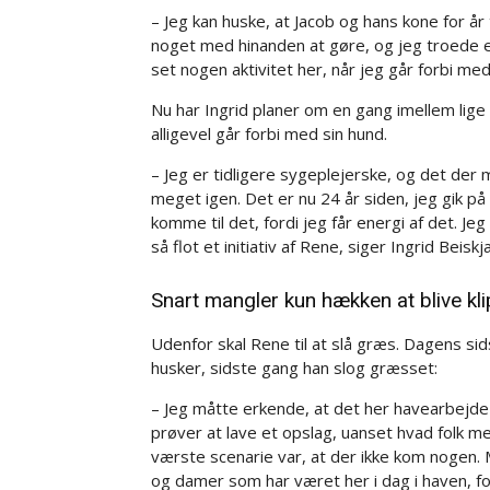
– Jeg kan huske, at Jacob og hans kone for år 
noget med hinanden at gøre, og jeg troede eg
set nogen aktivitet her, når jeg går forbi med
Nu har Ingrid planer om en gang imellem lige a
alligevel går forbi med sin hund.
– Jeg er tidligere sygeplejerske, og det der 
meget igen. Det er nu 24 år siden, jeg gik på
komme til det, fordi jeg får energi af det. Je
så flot et initiativ af Rene, siger Ingrid Beiskj
Snart mangler kun hækken at blive kl
Udenfor skal Rene til at slå græs. Dagens si
husker, sidste gang han slog græsset:
– Jeg måtte erkende, at det her havearbejde 
prøver at lave et opslag, uanset hvad folk m
værste scenarie var, at der ikke kom nogen. M
og damer som har været her i dag i haven, fo