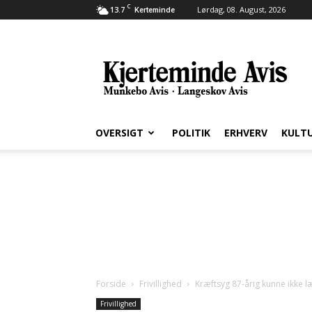
C
13.7
Lørdag, 08. August, 2026
Kerteminde
Kjerteminde
Avis
OVERSIGT
POLITIK
ERHVERV
KULT
Forside
Frivillighed
Kræftsyg 87-årig kunne ikke læ
Frivillighed