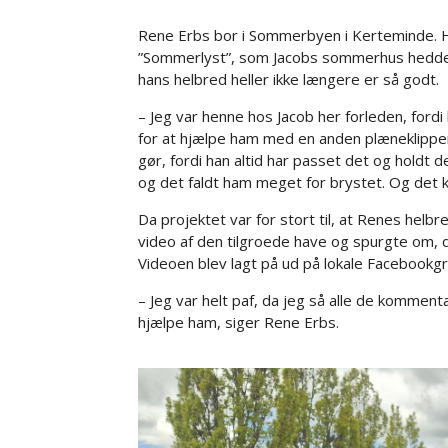
Rene Erbs bor i Sommerbyen i Kerteminde. Han
”Sommerlyst”, som Jacobs sommerhus hedder
hans helbred heller ikke længere er så godt.
– Jeg var henne hos Jacob her forleden, fordi
for at hjælpe ham med en anden plæneklipper.
gør, fordi han altid har passet det og holdt 
og det faldt ham meget for brystet. Og det k
Da projektet var for stort til, at Renes helb
video af den tilgroede have og spurgte om, d
Videoen blev lagt på ud på lokale Facebookg
– Jeg var helt paf, da jeg så alle de kommenta
hjælpe ham, siger Rene Erbs.