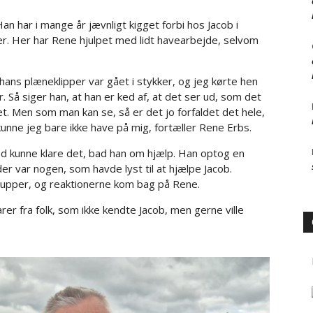
 har i mange år jævnligt kigget forbi hos Jacob i
. Her har Rene hjulpet med lidt havearbejde, selvom
 hans plæneklipper var gået i stykker, og jeg kørte hen
 Så siger han, at han er ked af, at det ser ud, som det
det. Men som man kan se, så er det jo forfaldet det hele,
unne jeg bare ikke have på mig, fortæller Rene Erbs.
red kunne klare det, bad han om hjælp. Han optog en
er var nogen, som havde lyst til at hjælpe Jacob.
rupper, og reaktionerne kom bag på Rene.
rer fra folk, som ikke kendte Jacob, men gerne ville