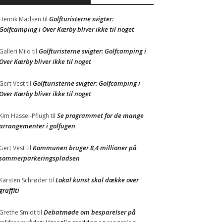
Golfturisterne svigter:
Henrik Madsen
til
Golfcamping i Over Kærby bliver ikke til noget
Golfturisterne svigter: Golfcamping i
Galleri Milo
til
Over Kærby bliver ikke til noget
Golfturisterne svigter: Golfcamping i
Gert Vest
til
Over Kærby bliver ikke til noget
Se programmet for de mange
Kim Hassel-Pflugh
til
arrangementer i golfugen
Kommunen bruger 8,4 millioner på
Gert Vest
til
sommerparkeringspladsen
Lokal kunst skal dække over
Karsten Schrøder
til
graffiti
Debatmøde om besparelser på
Grethe Smidt
til