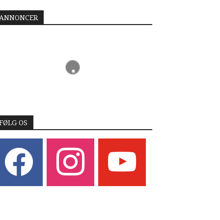
ANNONCER
FØLG OS
acebook
instagram
youtube