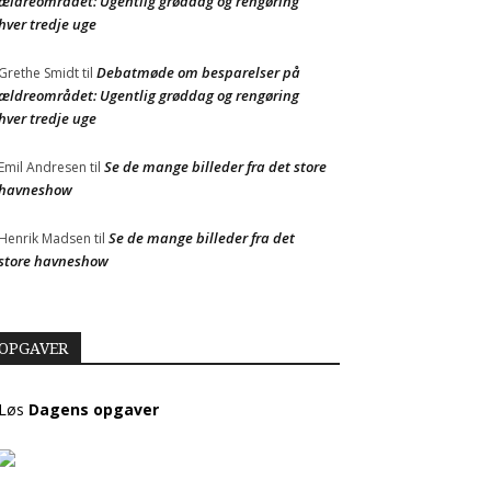
ældreområdet: Ugentlig grøddag og rengøring
hver tredje uge
Debatmøde om besparelser på
Grethe Smidt
til
ældreområdet: Ugentlig grøddag og rengøring
hver tredje uge
Se de mange billeder fra det store
Emil Andresen
til
havneshow
Se de mange billeder fra det
Henrik Madsen
til
store havneshow
OPGAVER
Løs
Dagens opgaver