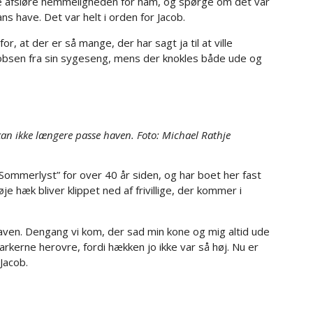
e afsløre hemmeligheden for ham, og spørge om det var
 have. Det var helt i orden for Jacob.
for, at der er så mange, der har sagt ja til at ville
cobsen fra sin sygeseng, mens der knokles både ude og
kan ikke længere passe haven. Foto: Michael Rathje
mmerlyst” for over 40 år siden, og har boet her fast
je hæk bliver klippet ned af frivillige, der kommer i
f haven. Dengang vi kom, der sad min kone og mig altid ude
rkerne herovre, fordi hækken jo ikke var så høj. Nu er
 Jacob.