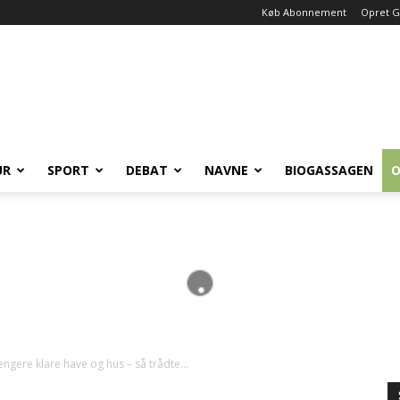
Køb Abonnement
Opret G
UR
SPORT
DEBAT
NAVNE
BIOGASSAGEN
O
ngere klare have og hus – så trådte...