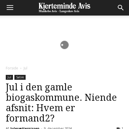
Forside
Jul
Jul
Satire
Jul i den gamle
biogaskommune. Niende
afsnit: Hvem er
formand2?
Af
Julesætternissen
-
9. december 2024
1