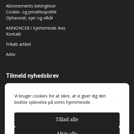
Abonnements-betingelser
Cookie- og privatlivspolitik
Ophavsret, ejer og vilkår
ANNONCER i Kjerteminde Avis
Kontakt
Frikøb artikel
Arkiv
Tilmeld nyhedsbrev
Vi bruger cookies for at sikre, at vi giver dig den
bedste oplevelse på vores hjemmeside.
Tillad alle
Må Kjerteminde Avis sende dig nyheder og
markedsføring?
Afvis alle