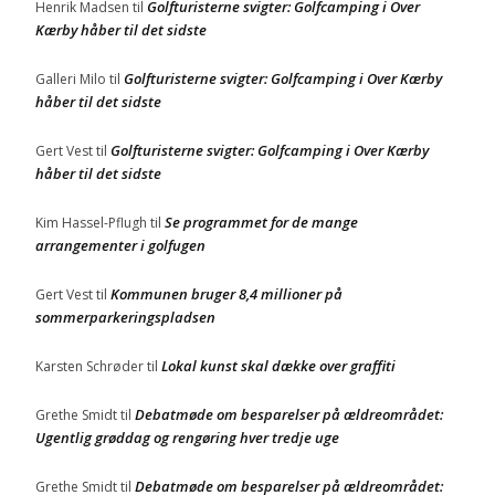
Golfturisterne svigter: Golfcamping i Over
Henrik Madsen
til
Kærby håber til det sidste
Golfturisterne svigter: Golfcamping i Over Kærby
Galleri Milo
til
håber til det sidste
Golfturisterne svigter: Golfcamping i Over Kærby
Gert Vest
til
håber til det sidste
Se programmet for de mange
Kim Hassel-Pflugh
til
arrangementer i golfugen
Kommunen bruger 8,4 millioner på
Gert Vest
til
sommerparkeringspladsen
Lokal kunst skal dække over graffiti
Karsten Schrøder
til
Debatmøde om besparelser på ældreområdet:
Grethe Smidt
til
Ugentlig grøddag og rengøring hver tredje uge
Debatmøde om besparelser på ældreområdet:
Grethe Smidt
til