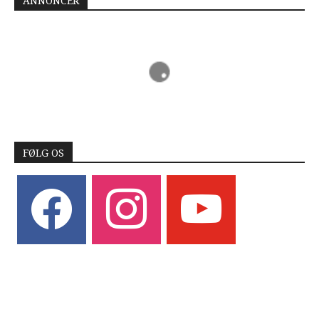
ANNONCER
FØLG OS
facebook
instagram
youtube