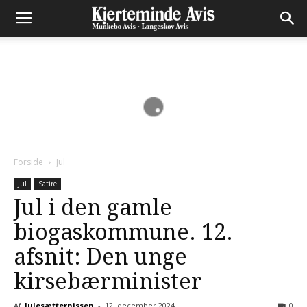
Forside
Jul
Jul
Satire
Jul i den gamle
biogaskommune. 12.
afsnit: Den unge
kirsebærminister
Af
Julesætternissen
-
12. december 2024
0