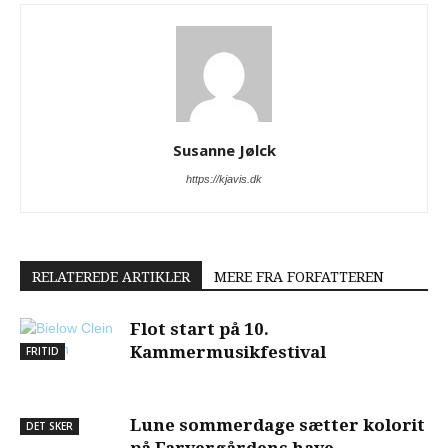
Susanne Jølck
https://kjavis.dk
RELATEREDE ARTIKLER
MERE FRA FORFATTEREN
Flot start på 10.
Kammermusikfestival
FRITID
Lune sommerdage sætter kolorit
DET SKER
på Farvergårdens have