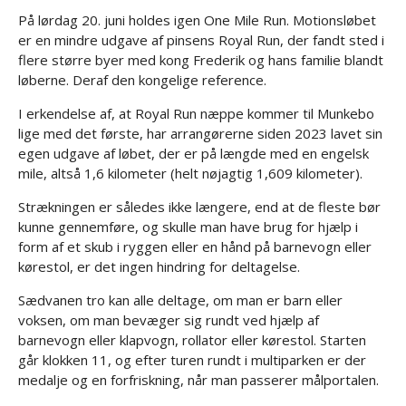
På lørdag 20. juni holdes igen One Mile Run. Motionsløbet
er en mindre udgave af pinsens Royal Run, der fandt sted i
flere større byer med kong Frederik og hans familie blandt
løberne. Deraf den kongelige reference.
I erkendelse af, at Royal Run næppe kommer til Munkebo
lige med det første, har arrangørerne siden 2023 lavet sin
egen udgave af løbet, der er på længde med en engelsk
mile, altså 1,6 kilometer (helt nøjagtig 1,609 kilometer).
Strækningen er således ikke længere, end at de fleste bør
kunne gennemføre, og skulle man have brug for hjælp i
form af et skub i ryggen eller en hånd på barnevogn eller
kørestol, er det ingen hindring for deltagelse.
Sædvanen tro kan alle deltage, om man er barn eller
voksen, om man bevæger sig rundt ved hjælp af
barnevogn eller klapvogn, rollator eller kørestol. Starten
går klokken 11, og efter turen rundt i multiparken er der
medalje og en forfriskning, når man passerer målportalen.