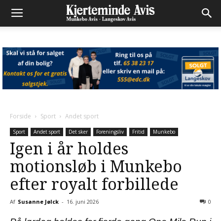
Forside
Sport
Andet sport
Sport
Andet sport
Det sker
Foreningsliv
Fritid
Munkebo
Igen i år holdes
motionsløb i Munkebo
efter royalt forbillede
Af
Susanne Jølck
-
16. juni 2026
0