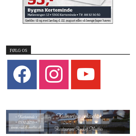
FØLG OS
facebook
instagram
youtube