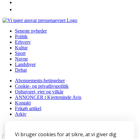
instagram
youtube
Seneste nyheder
Politik
Erhverv
Kultur
Sport
Navne
Landsbyer
Debat
Abonnements-betingelser
Cookie- og privatlivspolitik
Ophavsret, ejer og vilkår
ANNONCER i Kjerteminde Avis
Kontakt
Frikøb artikel
Arkiv
Tilmeld nyhedsbrev
Vi bruger cookies for at sikre, at vi giver dig