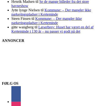
Henrik Madsen
til
Se de mange billeder fra det store
havneshow
Jytte lynge Nielsen
til
Kommune: – Der mangler ikke
parkeringspladser i Kerteminde
Steen Finsen
til
Kommune: – Der mangler ikke
parkeringspladser i Kerteminde
gitte wangberg
til
Læserbrev: Huset har været en del af
Kerteminde i 130 år – nu passer vi godt på det
ANNONCER
FØLG OS
facebook