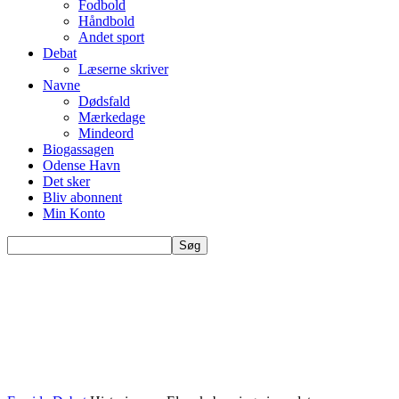
Fodbold
Håndbold
Andet sport
Debat
Læserne skriver
Navne
Dødsfald
Mærkedage
Mindeord
Biogassagen
Odense Havn
Det sker
Bliv abonnent
Min Konto