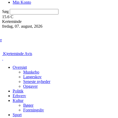
Min Konto
Søg
15.6
C
Kerteminde
fredag, 07. august, 2026
er
Kjerteminde Avis
Oversigt
Munkebo
Langeskov
Seneste nyheder
Opgaver
Politik
Erhverv
Kultur
Bøger
Foreningsliv
Sport