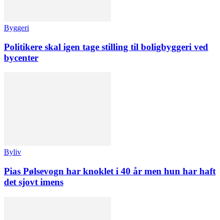
Byggeri
Politikere skal igen tage stilling til boligbyggeri ved
bycenter
Byliv
Pias Pølsevogn har knoklet i 40 år men hun har haft
det sjovt imens