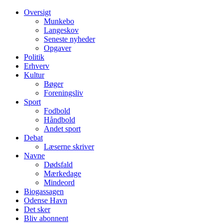
Oversigt
Munkebo
Langeskov
Seneste nyheder
Opgaver
Politik
Erhverv
Kultur
Bøger
Foreningsliv
Sport
Fodbold
Håndbold
Andet sport
Debat
Læserne skriver
Navne
Dødsfald
Mærkedage
Mindeord
Biogassagen
Odense Havn
Det sker
Bliv abonnent