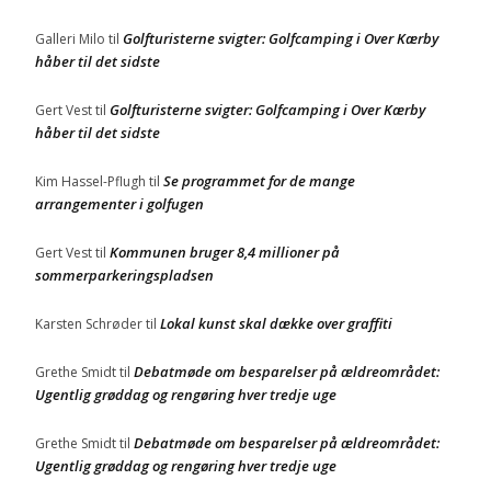
Golfturisterne svigter: Golfcamping i Over Kærby
Galleri Milo
til
håber til det sidste
Golfturisterne svigter: Golfcamping i Over Kærby
Gert Vest
til
håber til det sidste
Se programmet for de mange
Kim Hassel-Pflugh
til
arrangementer i golfugen
Kommunen bruger 8,4 millioner på
Gert Vest
til
sommerparkeringspladsen
Lokal kunst skal dække over graffiti
Karsten Schrøder
til
Debatmøde om besparelser på ældreområdet:
Grethe Smidt
til
Ugentlig grøddag og rengøring hver tredje uge
Debatmøde om besparelser på ældreområdet:
Grethe Smidt
til
Ugentlig grøddag og rengøring hver tredje uge