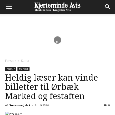
Forside
Kultur
Kultur
Marked
Heldig læser kan vinde
billetter til Ørbæk
Marked og festaften
Af
Susanne Jølck
-
4. juli 2026
0