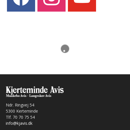
Ndr. Ringvej 54
5300 Kerteminde
Tlf. 70 70 75 54
info@kjavis.dk