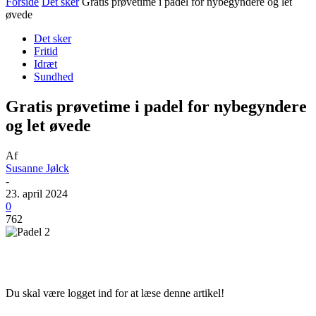
Forside
Det sker
Gratis prøvetime i padel for nybegyndere og let
øvede
Det sker
Fritid
Idræt
Sundhed
Gratis prøvetime i padel for nybegyndere
og let øvede
Af
Susanne Jølck
-
23. april 2024
0
762
Du skal være logget ind for at læse denne artikel!