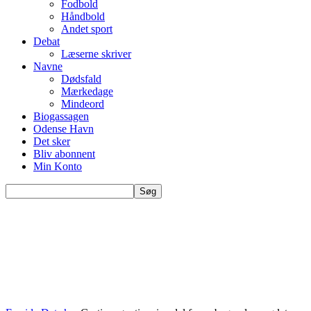
Fodbold
Håndbold
Andet sport
Debat
Læserne skriver
Navne
Dødsfald
Mærkedage
Mindeord
Biogassagen
Odense Havn
Det sker
Bliv abonnent
Min Konto