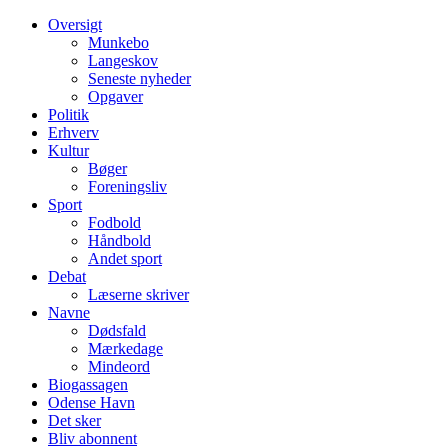
Oversigt
Munkebo
Langeskov
Seneste nyheder
Opgaver
Politik
Erhverv
Kultur
Bøger
Foreningsliv
Sport
Fodbold
Håndbold
Andet sport
Debat
Læserne skriver
Navne
Dødsfald
Mærkedage
Mindeord
Biogassagen
Odense Havn
Det sker
Bliv abonnent