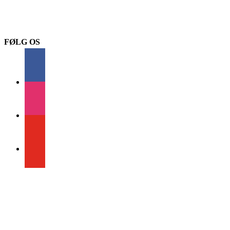
FØLG OS
facebook
instagram
youtube