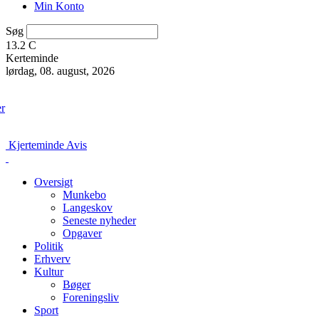
Min Konto
Søg
13.2
C
Kerteminde
lørdag, 08. august, 2026
er
Kjerteminde Avis
Oversigt
Munkebo
Langeskov
Seneste nyheder
Opgaver
Politik
Erhverv
Kultur
Bøger
Foreningsliv
Sport