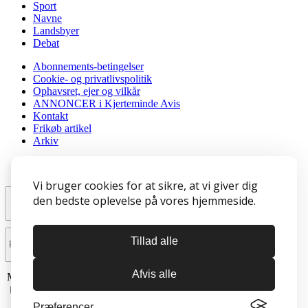
Sport
Navne
Landsbyer
Debat
Abonnements-betingelser
Cookie- og privatlivspolitik
Ophavsret, ejer og vilkår
ANNONCER i Kjerteminde Avis
Kontakt
Frikøb artikel
Arkiv
Tilmeld nyhedsbrev
Vi bruger cookies for at sikre, at vi giver dig
den bedste oplevelse på vores hjemmeside.
Tillad alle
Afvis alle
Må Kjerteminde Avis sende dig nyheder og markedsføring?
Præferencer