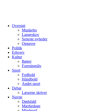
Oversigt
Munkebo
Langeskov
Seneste nyheder
Opgaver
Politik
Erhverv
Kultur
Bøger
Foreningsliv
Sport
Fodbold
Håndbold
Andet sport
Debat
Læserne skriver
Navne
Dødsfald
Mærkedage
Mindeord