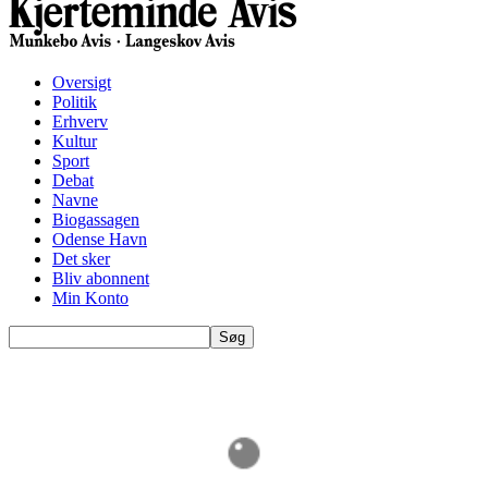
Oversigt
Politik
Erhverv
Kultur
Sport
Debat
Navne
Biogassagen
Odense Havn
Det sker
Bliv abonnent
Min Konto