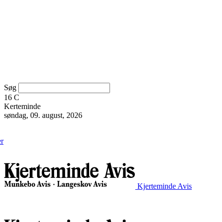
Søg
16
C
Kerteminde
søndag, 09. august, 2026
er
Kjerteminde Avis