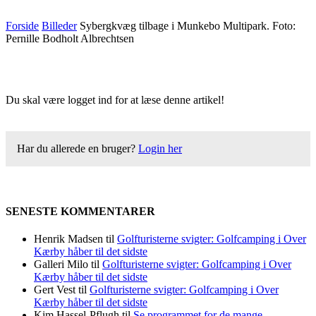
Forside
Billeder
Sybergkvæg tilbage i Munkebo Multipark. Foto:
Pernille Bodholt Albrechtsen
Du skal være logget ind for at læse denne artikel!
Har du allerede en bruger?
Login her
SENESTE KOMMENTARER
Henrik Madsen
til
Golfturisterne svigter: Golfcamping i Over
Kærby håber til det sidste
Galleri Milo
til
Golfturisterne svigter: Golfcamping i Over
Kærby håber til det sidste
Gert Vest
til
Golfturisterne svigter: Golfcamping i Over
Kærby håber til det sidste
Kim Hassel-Pflugh
til
Se programmet for de mange