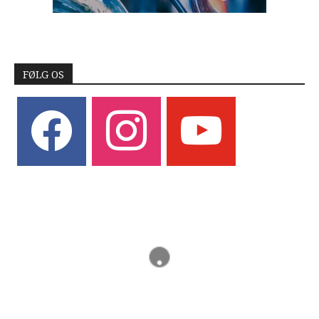
FØLG OS
facebook
instagram
youtube