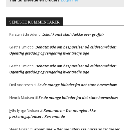
Har du allerede en bruger?
Login her
SENESTE KOMMENTARER
Lokal kunst skal dække over graffiti
Karsten Schrøder
til
Debatmøde om besparelser på ældreområdet:
Grethe Smidt
til
Ugentlig grøddag og rengøring hver tredje uge
Debatmøde om besparelser på ældreområdet:
Grethe Smidt
til
Ugentlig grøddag og rengøring hver tredje uge
Se de mange billeder fra det store havneshow
Emil Andresen
til
Se de mange billeder fra det store havneshow
Henrik Madsen
til
Kommune: – Der mangler ikke
Jytte lynge Nielsen
til
parkeringspladser i Kerteminde
Kommune: – Der mangler ikke parkeringspladser
Steen Finsen
til