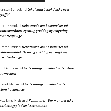
Lokal kunst skal dække over
Karsten Schrøder
til
graffiti
Debatmøde om besparelser på
Grethe Smidt
til
ældreområdet: Ugentlig grøddag og rengøring
hver tredje uge
Debatmøde om besparelser på
Grethe Smidt
til
ældreområdet: Ugentlig grøddag og rengøring
hver tredje uge
Se de mange billeder fra det store
Emil Andresen
til
havneshow
Se de mange billeder fra det
Henrik Madsen
til
store havneshow
Kommune: – Der mangler ikke
Jytte lynge Nielsen
til
parkeringspladser i Kerteminde