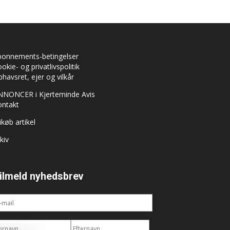
bonnements-betingelser
okie- og privatlivspolitik
havsret, ejer og vilkår
NNONCER i Kjerteminde Avis
ontakt
ikøb artikel
kiv
ilmeld nyhedsbrev