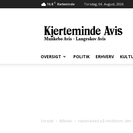
C
16.8
Torsdag, 06. August, 2026
Kerteminde
Kjerteminde
Avis
OVERSIGT
POLITIK
ERHVERV
KULT
Forside
Billeder
Høstmarked på Hindshom, den 1.