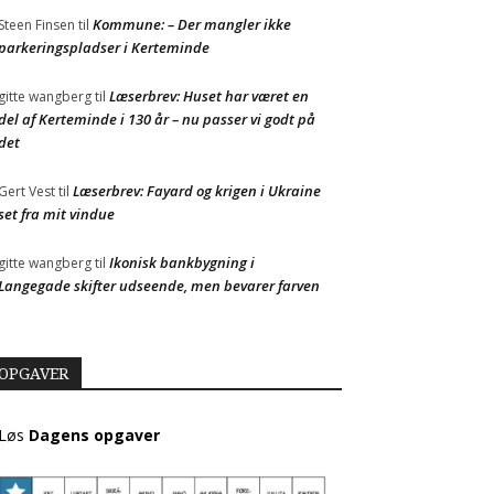
Kommune: – Der mangler ikke
Steen Finsen
til
parkeringspladser i Kerteminde
Læserbrev: Huset har været en
gitte wangberg
til
del af Kerteminde i 130 år – nu passer vi godt på
det
Læserbrev: Fayard og krigen i Ukraine
Gert Vest
til
set fra mit vindue
Ikonisk bankbygning i
gitte wangberg
til
Langegade skifter udseende, men bevarer farven
OPGAVER
Løs
Dagens opgaver