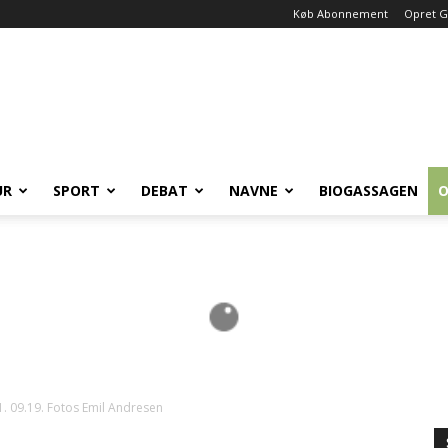
Køb Abonnement
Opret G
UR
SPORT
DEBAT
NAVNE
BIOGASSAGEN
O
 09.19. Fotos Emil Andresen