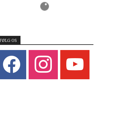
FØLG OS
acebook
instagram
youtube