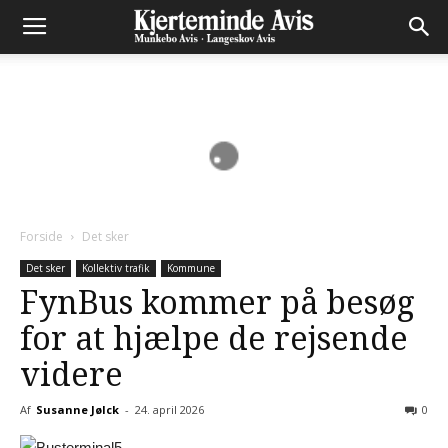
Forside
Det sker
Det sker
Kollektiv trafik
Kommune
FynBus kommer på besøg
for at hjælpe de rejsende
videre
Af
Susanne Jølck
-
24. april 2026
0