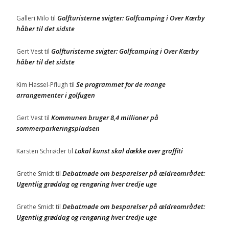
Golfturisterne svigter: Golfcamping i Over Kærby
Galleri Milo
til
håber til det sidste
Golfturisterne svigter: Golfcamping i Over Kærby
Gert Vest
til
håber til det sidste
Se programmet for de mange
Kim Hassel-Pflugh
til
arrangementer i golfugen
Kommunen bruger 8,4 millioner på
Gert Vest
til
sommerparkeringspladsen
Lokal kunst skal dække over graffiti
Karsten Schrøder
til
Debatmøde om besparelser på ældreområdet:
Grethe Smidt
til
Ugentlig grøddag og rengøring hver tredje uge
Debatmøde om besparelser på ældreområdet:
Grethe Smidt
til
Ugentlig grøddag og rengøring hver tredje uge