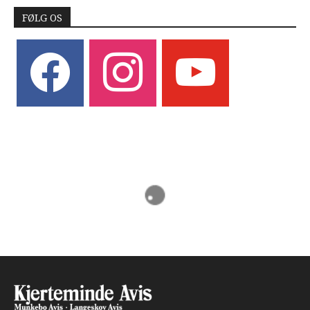
FØLG OS
facebook
instagram
youtube