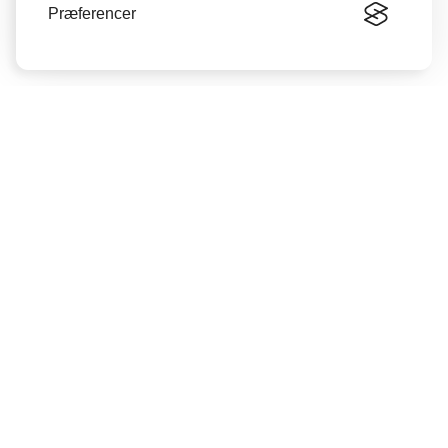
Præferencer
Oversigt
Munkebo
Langeskov
Seneste nyheder
Opgaver
Politik
Erhverv
Kultur
Bøger
Foreningsliv
Sport
Fodbold
Håndbold
Andet sport
Debat