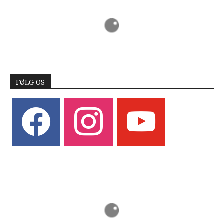
FØLG OS
facebook
instagram
youtube