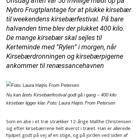
Onsdag aften var 50 frivillige mødt op på
Nybro Frugtplantage for at plukke kirsebær
til weekendens kirsebærfestival. På bare
halvanden time blev der plukket 400 kilo.
De mange kirsebær skal sejles til
Kerteminde med ”Rylen” i morgen, når
Kirsebærdronningen og kirsebærpigerne
ankommer til renæssancehavnen
Nu kan årets Kirsebærfestival godt gå i gang – 400 kilo
kirsebær ligger klar. Foto: Laura Højris From Petersen
Som en abe i et træ strækker 12-årige Malthe Christensen
sig efter kirsebærrene helt øverst i træet. Han er allerede
hjulpet godt på vej af en stige, og på jorden ved siden af