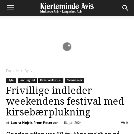
Forside
Byliv
Byliv
Frivillighed
Kirsebærfestival
Mennesker
Frivillige indleder
weekendens festival med
kirsebærplukning
Af
Laura Højris From Petersen
-
18. juli 2024
0