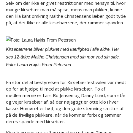
Selv om der ikke er givet restriktioner med hensyn til, hvor
mange kirsebær man må spise, mens man plukker, kunne
den lilla kant omkring Malthe Christensens læber godt tyde
på, at det ikke er alle kirsebærrene, der rammer spanden.
Kirsebærrene bliver plukket med kærlighed i alle aldre. Her
ses 12-årige Malthe Christensen med sin mor ved sin side.
Foto: Laura Højris From Petersen
En stor del af bestyrelsen for Kirsebærfestivalen var mødt
op for at hjælpe til med at plukke kirsebær. To af
medlemmerne er Lars Bo Jensen og Danny Lund, som står
og vejer kirsebær af, så der nøjagtigt er otte kilo i hver
kasse. Humøret er højt, og den gode stemning smitter af
på de frivillige plukkere, når de kommer forbi og tømmer
deres spande med kirsebær.
Kirsebærrene ser saftige og store ud, men Thomas