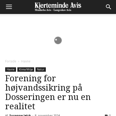
Forside
Havne
Havne
Klima/Miljø
Natur
Forening for
højvandssikring på
Dosseringen er nu en
realitet
Af
Susanne Jølck
-
8. november 2024
0