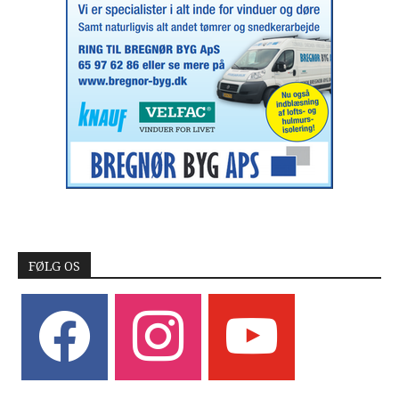
FØLG OS
facebook
instagram
youtube