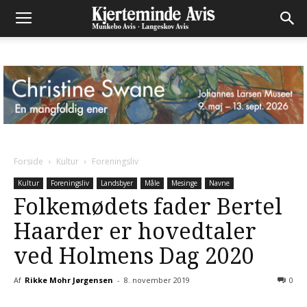
Forside
Kultur
Foreningsliv
Kultur
Foreningsliv
Landsbyer
Måle
Mesinge
Navne
Folkemødets fader Bertel
Haarder er hovedtaler
ved Holmens Dag 2020
Af
Rikke Mohr Jørgensen
-
8. november 2019
0