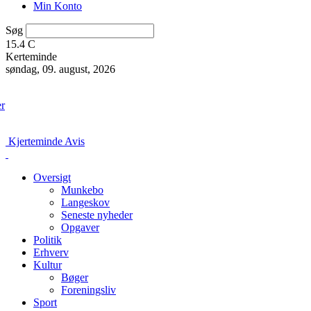
Min Konto
Søg
15.4
C
Kerteminde
søndag, 09. august, 2026
er
Kjerteminde Avis
Oversigt
Munkebo
Langeskov
Seneste nyheder
Opgaver
Politik
Erhverv
Kultur
Bøger
Foreningsliv
Sport