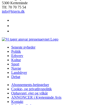
5300 Kerteminde
Tlf. 70 70 75 54
info@kjavis.dk
facebook
instagram
youtube
Seneste nyheder
Politik
Erhverv
Kultur
Sport
Navne
Landsbyer
Debat
Abonnements-betingelser
Cookie- og privatlivspolitik
Ophavsret, ejer og vilkår
ANNONCER i Kjerteminde Avis
Kontakt