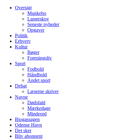
Oversigt
Munkebo
Langeskov
Seneste nyheder
Opgaver
Politik
Erhverv
Kultur
Bøger
Foreningsliv
Sport
Fodbold
Håndbold
Andet sport
Debat
Læserne skriver
Navne
Dødsfald
Mærkedage
Mindeord
Biogassagen
Odense Havn
Det sker
Bliv abonnent