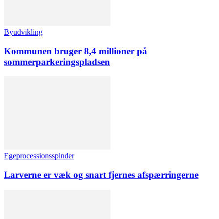
Byudvikling
Kommunen bruger 8,4 millioner på
sommerparkeringspladsen
Egeprocessionsspinder
Larverne er væk og snart fjernes afspærringerne