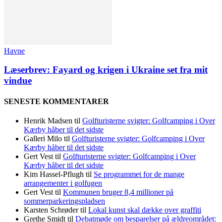
Havne
Læserbrev: Fayard og krigen i Ukraine set fra mit
vindue
SENESTE KOMMENTARER
Henrik Madsen
til
Golfturisterne svigter: Golfcamping i Over
Kærby håber til det sidste
Galleri Milo
til
Golfturisterne svigter: Golfcamping i Over
Kærby håber til det sidste
Gert Vest
til
Golfturisterne svigter: Golfcamping i Over
Kærby håber til det sidste
Kim Hassel-Pflugh
til
Se programmet for de mange
arrangementer i golfugen
Gert Vest
til
Kommunen bruger 8,4 millioner på
sommerparkeringspladsen
Karsten Schrøder
til
Lokal kunst skal dække over graffiti
Grethe Smidt
til
Debatmøde om besparelser på ældreområdet: