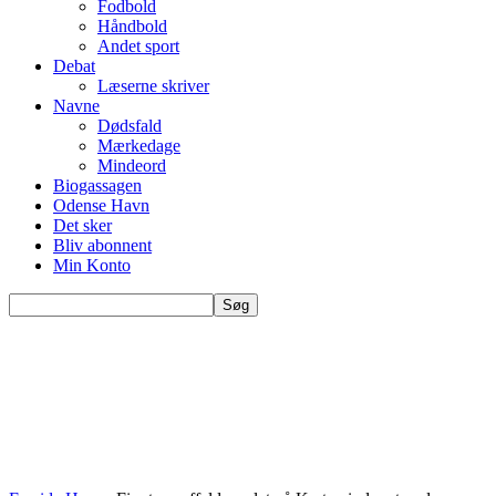
Fodbold
Håndbold
Andet sport
Debat
Læserne skriver
Navne
Dødsfald
Mærkedage
Mindeord
Biogassagen
Odense Havn
Det sker
Bliv abonnent
Min Konto