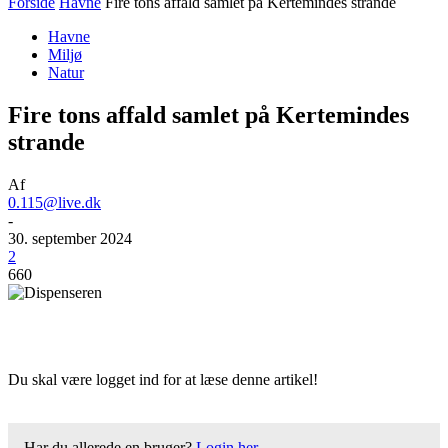
Forside
Havne
Fire tons affald samlet på Kertemindes strande
Havne
Miljø
Natur
Fire tons affald samlet på Kertemindes
strande
Af
0.115@live.dk
-
30. september 2024
2
660
Du skal være logget ind for at læse denne artikel!
Har du allerede en bruger?
Login her