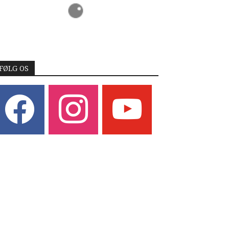
FØLG OS
acebook
instagram
youtube