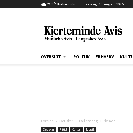
C
21.9
Torsdag, 06. August, 2026
Kerteminde
Kjerteminde
Avis
OVERSIGT
POLITIK
ERHVERV
KULT
Forside
Det sker
Fællessang i Birkende
Det sker
Fritid
Kultur
Musik