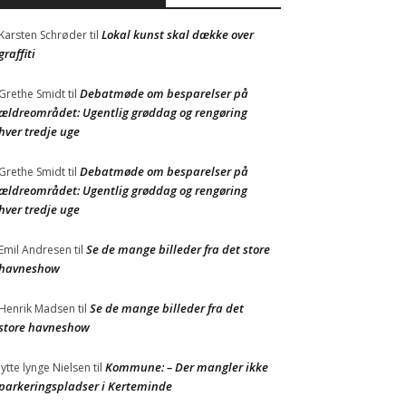
Lokal kunst skal dække over
Karsten Schrøder
til
graffiti
Debatmøde om besparelser på
Grethe Smidt
til
ældreområdet: Ugentlig grøddag og rengøring
hver tredje uge
Debatmøde om besparelser på
Grethe Smidt
til
ældreområdet: Ugentlig grøddag og rengøring
hver tredje uge
Se de mange billeder fra det store
Emil Andresen
til
havneshow
Se de mange billeder fra det
Henrik Madsen
til
store havneshow
Kommune: – Der mangler ikke
Jytte lynge Nielsen
til
parkeringspladser i Kerteminde