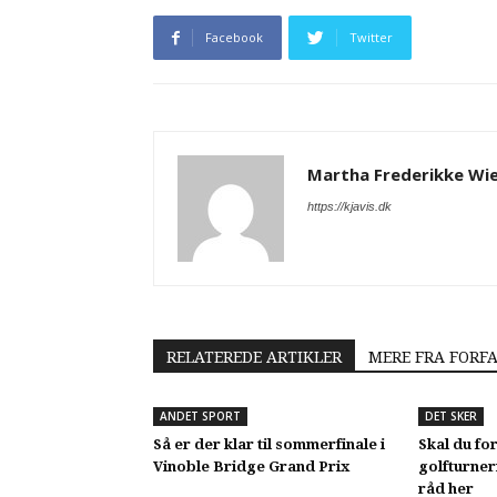
Facebook
Twitter
Martha Frederikke Wi
https://kjavis.dk
RELATEREDE ARTIKLER
MERE FRA FORF
ANDET SPORT
DET SKER
Så er der klar til sommerfinale i
Skal du fo
Vinoble Bridge Grand Prix
golfturner
råd her