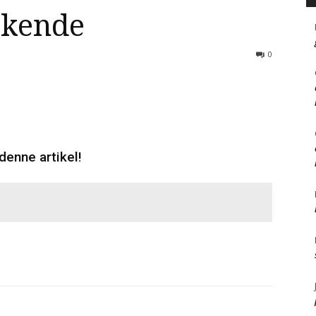
rkende
0
denne artikel!