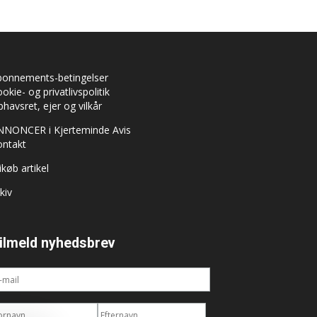
bonnements-betingelser
okie- og privatlivspolitik
havsret, ejer og vilkår
NNONCER i Kjerteminde Avis
ontakt
ikøb artikel
kiv
ilmeld nyhedsbrev