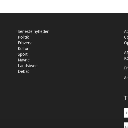
Seneste nyheder
A
Politik
Co
Erhverv
Op
Kultur
A
Sport
K
Navne
Landsbyer
Fr
Debat
Ar
T