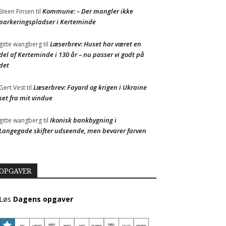
Kommune: – Der mangler ikke
Steen Finsen
til
parkeringspladser i Kerteminde
Læserbrev: Huset har været en
gitte wangberg
til
del af Kerteminde i 130 år – nu passer vi godt på
det
Læserbrev: Fayard og krigen i Ukraine
Gert Vest
til
set fra mit vindue
Ikonisk bankbygning i
gitte wangberg
til
Langegade skifter udseende, men bevarer farven
OPGAVER
Løs
Dagens opgaver