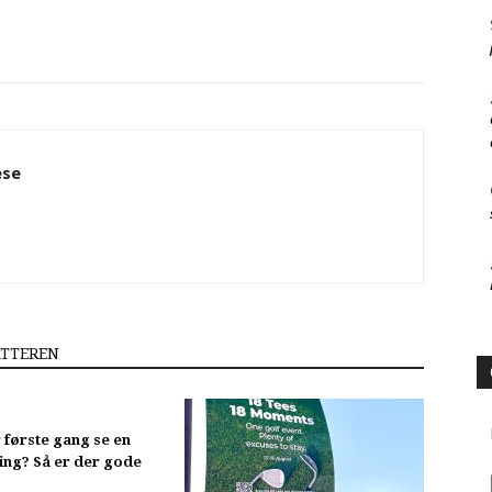
ese
ATTEREN
r første gang se en
ing? Så er der gode