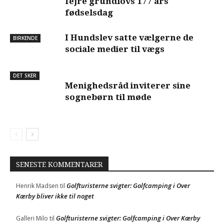
fejre grundlovs 177 års
fødselsdag
I Hundslev satte vælgerne de
BIRKENDE
sociale medier til vægs
DET SKER
Menighedsråd inviterer sine
sognebørn til møde
SENESTE KOMMENTARER
Golfturisterne svigter: Golfcamping i Over
Henrik Madsen
til
Kærby bliver ikke til noget
Golfturisterne svigter: Golfcamping i Over Kærby
Galleri Milo
til