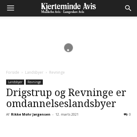
Forside
Landsbyer
Revninge
Landsbyer
Revninge
Drigstrup og Revninge er
omdannelseslandsbyer
Af
Rikke Mohr Jørgensen
-
12. marts 2021
0