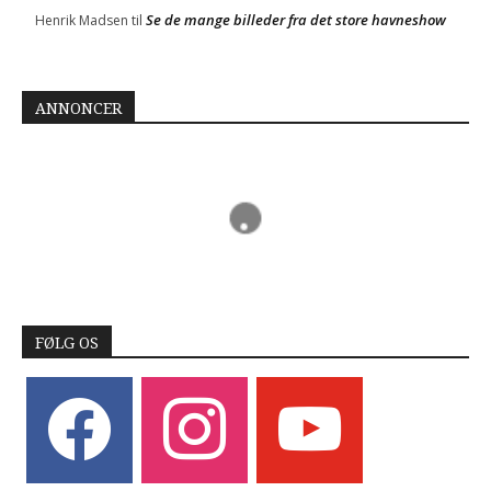
Se de mange billeder fra det store havneshow
Henrik Madsen
til
ANNONCER
FØLG OS
facebook
instagram
youtube