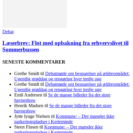
Debat
Læserbrev: Flot med opbakning fra erhvervslivet til
Sommerbussen
SENESTE KOMMENTARER
Grethe Smidt
til
Debatmøde om besparelser på ældreområdet:
Ugentlig grøddag og rengøring hver tredje uge
Grethe Smidt
til
Debatmøde om besparelser på ældreområdet:
Ugentlig grøddag og rengøring hver tredje uge
Emil Andresen
til
Se de mange billeder fra det store
havneshow
Henrik Madsen
til
Se de mange billeder fra det store
havneshow
Jytte lynge Nielsen
til
Kommune: – Der mangler ikke
parkeringspladser i Kerteminde
Steen Finsen
til
Kommune: – Der mangler ikke
parkeringspladser i Kerteminde