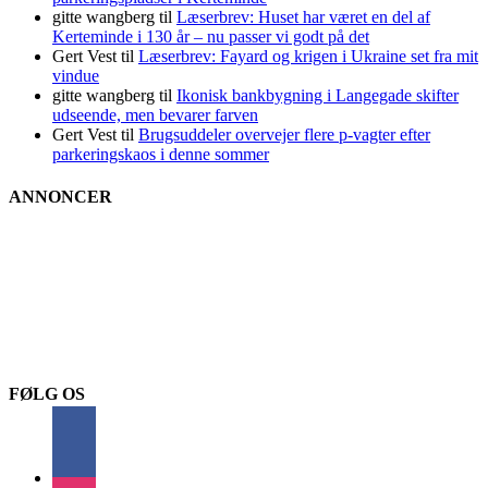
gitte wangberg
til
Læserbrev: Huset har været en del af
Kerteminde i 130 år – nu passer vi godt på det
Gert Vest
til
Læserbrev: Fayard og krigen i Ukraine set fra mit
vindue
gitte wangberg
til
Ikonisk bankbygning i Langegade skifter
udseende, men bevarer farven
Gert Vest
til
Brugsuddeler overvejer flere p-vagter efter
parkeringskaos i denne sommer
ANNONCER
FØLG OS
facebook