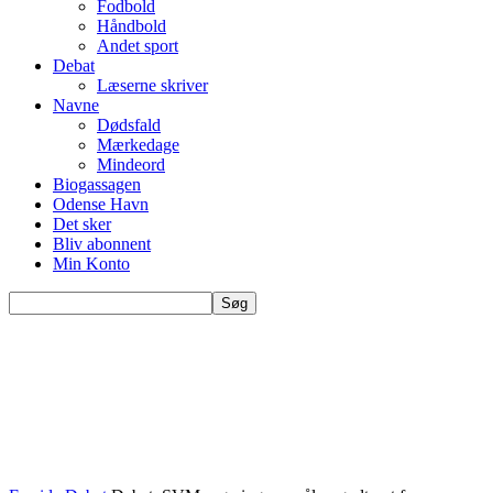
Fodbold
Håndbold
Andet sport
Debat
Læserne skriver
Navne
Dødsfald
Mærkedage
Mindeord
Biogassagen
Odense Havn
Det sker
Bliv abonnent
Min Konto