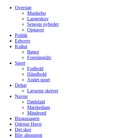
Oversigt
Munkebo
Langeskov
Seneste nyheder
Opgaver
Politik
Erhverv
Kultur
Bøger
Foreningsliv
Sport
Fodbold
Håndbold
Andet sport
Debat
Læserne skriver
Navne
Dødsfald
Mærkedage
Mindeord
Biogassagen
Odense Havn
Det sker
Bliv abonnent