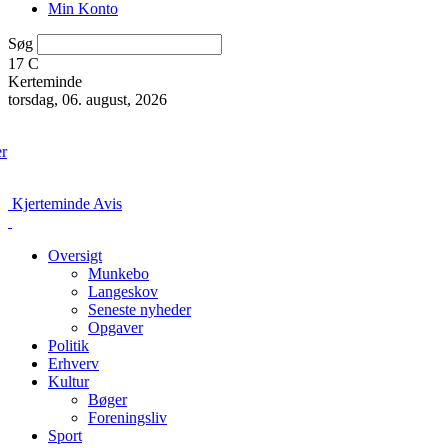
Min Konto
Søg
17
C
Kerteminde
torsdag, 06. august, 2026
er
Kjerteminde Avis
Oversigt
Munkebo
Langeskov
Seneste nyheder
Opgaver
Politik
Erhverv
Kultur
Bøger
Foreningsliv
Sport