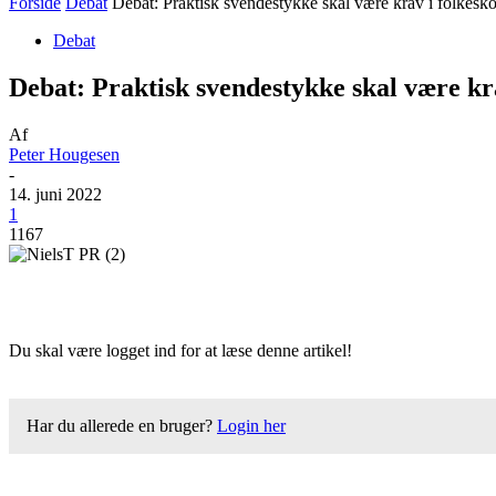
Forside
Debat
Debat: Praktisk svendestykke skal være krav i folkesk
Debat
Debat: Praktisk svendestykke skal være kra
Af
Peter Hougesen
-
14. juni 2022
1
1167
Du skal være logget ind for at læse denne artikel!
Har du allerede en bruger?
Login her