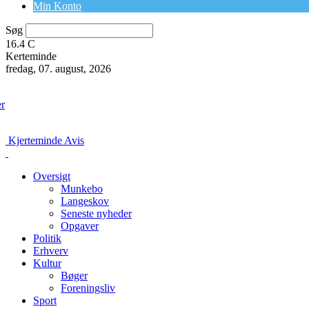
Min Konto
Søg
16.4
C
Kerteminde
fredag, 07. august, 2026
er
Kjerteminde Avis
Oversigt
Munkebo
Langeskov
Seneste nyheder
Opgaver
Politik
Erhverv
Kultur
Bøger
Foreningsliv
Sport