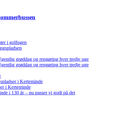
l Sommerbussen
er i golfugen
ingspladsen
entlig grøddag og rengøring hver tredje uge
entlig grøddag og rengøring hver tredje uge
w
spladser i Kerteminde
er i Kerteminde
nde i 130 år – nu passer vi godt på det