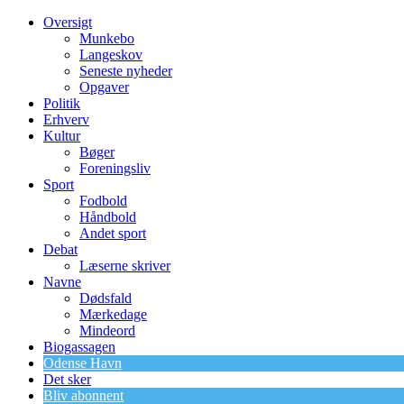
Oversigt
Munkebo
Langeskov
Seneste nyheder
Opgaver
Politik
Erhverv
Kultur
Bøger
Foreningsliv
Sport
Fodbold
Håndbold
Andet sport
Debat
Læserne skriver
Navne
Dødsfald
Mærkedage
Mindeord
Biogassagen
Odense Havn
Det sker
Bliv abonnent