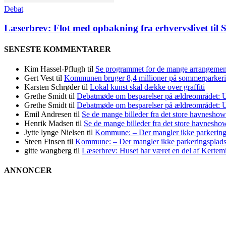
Debat
Læserbrev: Flot med opbakning fra erhvervslivet ti
SENESTE KOMMENTARER
Kim Hassel-Pflugh
til
Se programmet for de mange arrangement
Gert Vest
til
Kommunen bruger 8,4 millioner på sommerparker
Karsten Schrøder
til
Lokal kunst skal dække over graffiti
Grethe Smidt
til
Debatmøde om besparelser på ældreområdet: Ug
Grethe Smidt
til
Debatmøde om besparelser på ældreområdet: Ug
Emil Andresen
til
Se de mange billeder fra det store havneshow
Henrik Madsen
til
Se de mange billeder fra det store havnesho
Jytte lynge Nielsen
til
Kommune: – Der mangler ikke parkering
Steen Finsen
til
Kommune: – Der mangler ikke parkeringsplads
gitte wangberg
til
Læserbrev: Huset har været en del af Kertemi
ANNONCER