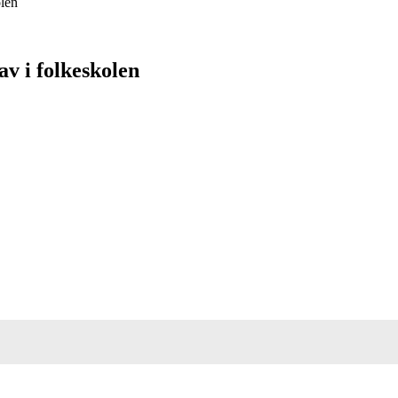
olen
v i folkeskolen