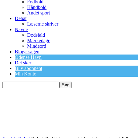
Fodbold
Håndbold
Andet sport
Debat
Læserne skriver
Navne
Dødsfald
Mærkedage
Mindeord
Biogassagen
Odense Havn
Det sker
Bliv abonnent
Min Konto