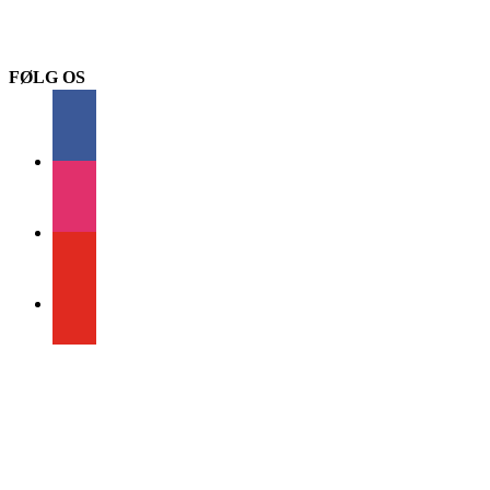
FØLG OS
facebook
instagram
youtube