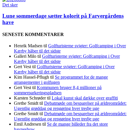
Det sker
Lune sommerdage sætter kolorit på Farvergårdens
have
SENESTE KOMMENTARER
Henrik Madsen
til
Golfturisterne svigter: Golfcamping i Over
Kærby håber til det sidste
Galleri Milo
til
Golfturisterne svigter: Golfcamping i Over
Kærby håber til det sidste
Gert Vest
til
Golfturisterne svigter: Golfcamping i Over
Kærby håber til det sidste
Kim Hassel-Pflugh
til
Se programmet for de mange
arrangementer i golfugen
Gert Vest
til
Kommunen bruger 8,4 millioner på
sommerparkeringspladsen
Karsten Schrøder
til
Lokal kunst skal dække over graffiti
Grethe Smidt
til
Debatmøde om besparelser på ældreområdet:
Ugentlig grøddag og rengøring hver tredje uge
Grethe Smidt
til
Debatmøde om besparelser på ældreområdet:
Ugentlig grøddag og rengøring hver tredje uge
Emil Andresen
til
Se de mange billeder fra det store
havneshow