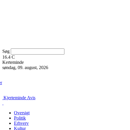
Søg
16.4
C
Kerteminde
søndag, 09. august, 2026
er
Kjerteminde Avis
Oversigt
Politik
Erhverv
Kultur