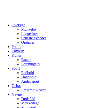
Oversigt
Munkebo
Langeskov
Seneste nyheder
Opgaver
Politik
Erhverv
Kultur
Bøger
Foreningsliv
Sport
Fodbold
Håndbold
Andet sport
Debat
Læserne skriver
Navne
Dødsfald
Mærkedage
Mindeord