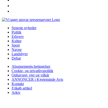
instagram
youtube
Seneste nyheder
Politik
Erhverv
Kultur
Sport
Navne
Landsbyer
Debat
Abonnements-betingelser
Cookie- og privatlivspolitik
Ophavsret, ejer og vilkår
ANNONCER i Kjerteminde Avis
Kontakt
Frikøb artikel
Arkiv
Tilmeld nyhedsbrev