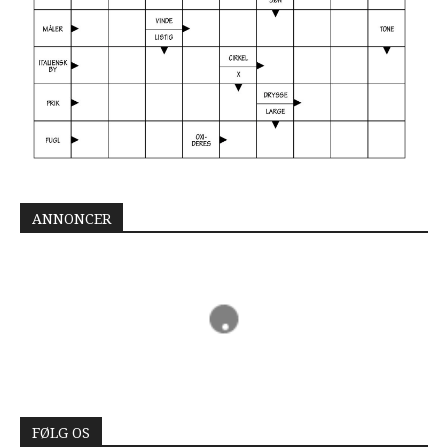
ANNONCER
FØLG OS