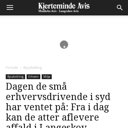
Forside
Byudvikling
Byudvikling
Erhverv
Miljø
Dagen de små
erhvervsdrivende i syd
har ventet på: Fra i dag
kan de atter aflevere
affald i Langeskov