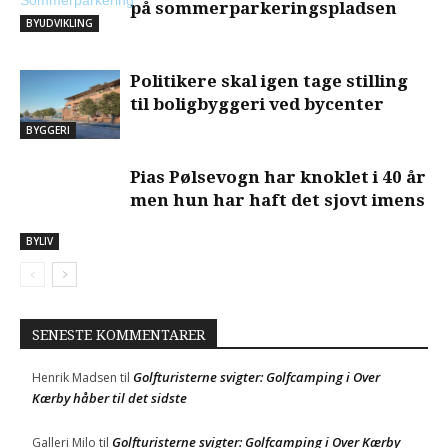
på sommerparkeringspladsen
BYUDVIKLING
Politikere skal igen tage stilling
til boligbyggeri ved bycenter
BYGGERI
Pias Pølsevogn har knoklet i 40 år
men hun har haft det sjovt imens
BYLIV
SENESTE KOMMENTARER
Golfturisterne svigter: Golfcamping i Over
Henrik Madsen
til
Kærby håber til det sidste
Golfturisterne svigter: Golfcamping i Over Kærby
Galleri Milo
til