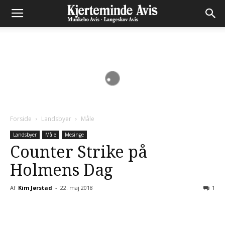
Forside
Landsbyer
Måle
Landsbyer
Måle
Mesinge
Counter Strike på
Holmens Dag
Af
Kim Jørstad
-
22. maj 2018
1