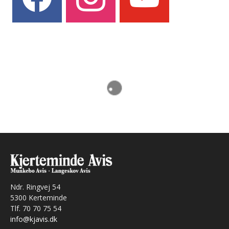
Ndr. Ringvej 54
5300 Kerteminde
Tlf. 70 70 75 54
info@kjavis.dk