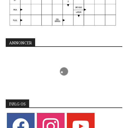
ANNONCER
FØLG OS
facebook
instagram
youtube