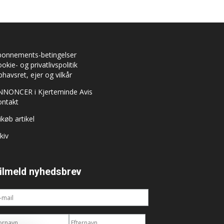
bonnements-betingelser
okie- og privatlivspolitik
havsret, ejer og vilkår
NNONCER i Kjerteminde Avis
ontakt
ikøb artikel
kiv
ilmeld nyhedsbrev