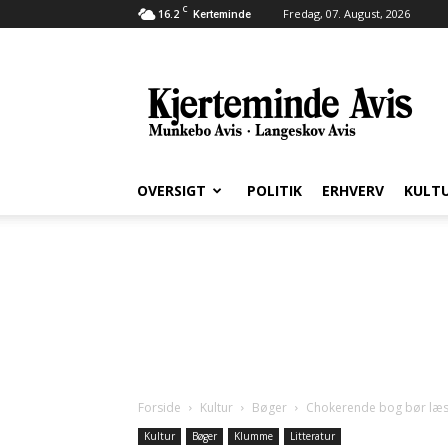
C
16.2
Fredag, 07. August, 2026
Kerteminde
Kjerteminde
Avis
OVERSIGT
POLITIK
ERHVERV
KULT
Forside
Kultur
Bøger
Chokerende bog bør læse
Kultur
Bøger
Klumme
Litteratur