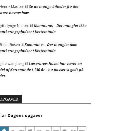
Se de mange billeder fra det
Henrik Madsen
til
store havneshow
Kommune: – Der mangler ikke
Jytte lynge Nielsen
til
parkeringspladser i Kerteminde
Kommune: – Der mangler ikke
Steen Finsen
til
parkeringspladser i Kerteminde
Læserbrev: Huset har været en
gitte wangberg
til
del af Kerteminde i 130 år – nu passer vi godt på
det
OPGAVER
Løs
Dagens opgaver