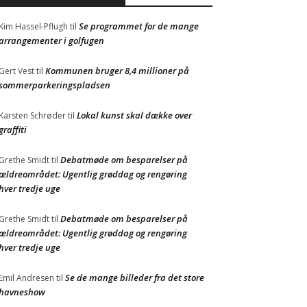
Se programmet for de mange
Kim Hassel-Pflugh
til
arrangementer i golfugen
Kommunen bruger 8,4 millioner på
Gert Vest
til
sommerparkeringspladsen
Lokal kunst skal dække over
Karsten Schrøder
til
graffiti
Debatmøde om besparelser på
Grethe Smidt
til
ældreområdet: Ugentlig grøddag og rengøring
hver tredje uge
Debatmøde om besparelser på
Grethe Smidt
til
ældreområdet: Ugentlig grøddag og rengøring
hver tredje uge
Se de mange billeder fra det store
Emil Andresen
til
havneshow