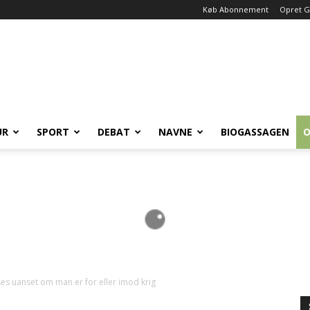
Køb Abonnement
Opret G
UR
SPORT
DEBAT
NAVNE
BIOGASSAGEN
O
s uanset om man er for eller imod krig