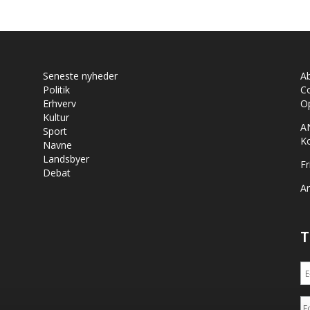
Seneste nyheder
A
Politik
Co
Erhverv
Op
Kultur
A
Sport
K
Navne
Landsbyer
Fr
Debat
Ar
T