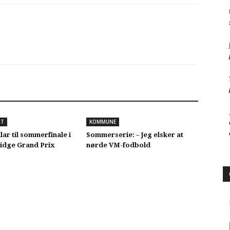
RT
KOMMUNE
lar til sommerfinale i
Sommerserie: – Jeg elsker at
idge Grand Prix
nørde VM-fodbold