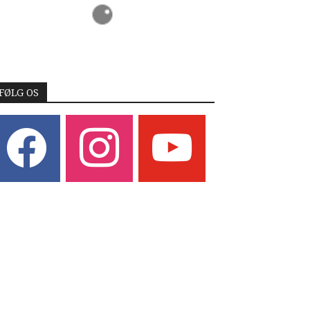
FØLG OS
acebook
instagram
youtube