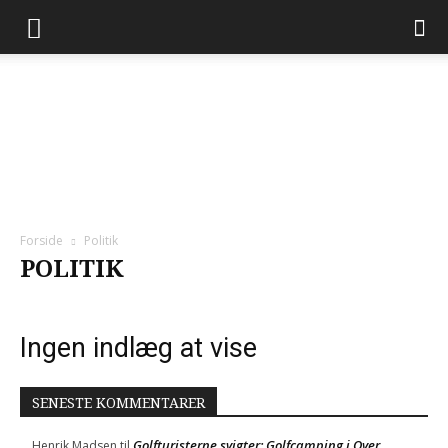
Forside
Politik
POLITIK
Ingen indlæg at vise
SENESTE KOMMENTARER
Golfturisterne svigter: Golfcamping i Over
Henrik Madsen
til