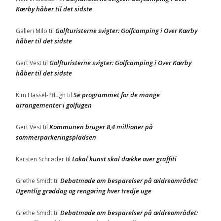
Kærby håber til det sidste
Golfturisterne svigter: Golfcamping i Over Kærby
Galleri Milo
til
håber til det sidste
Golfturisterne svigter: Golfcamping i Over Kærby
Gert Vest
til
håber til det sidste
Se programmet for de mange
Kim Hassel-Pflugh
til
arrangementer i golfugen
Kommunen bruger 8,4 millioner på
Gert Vest
til
sommerparkeringspladsen
Lokal kunst skal dække over graffiti
Karsten Schrøder
til
Debatmøde om besparelser på ældreområdet:
Grethe Smidt
til
Ugentlig grøddag og rengøring hver tredje uge
Debatmøde om besparelser på ældreområdet:
Grethe Smidt
til