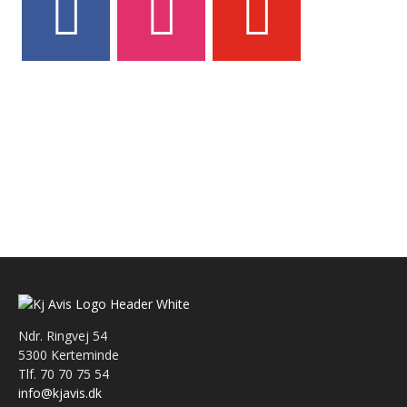
Ndr. Ringvej 54
5300 Kerteminde
Tlf. 70 70 75 54
info@kjavis.dk