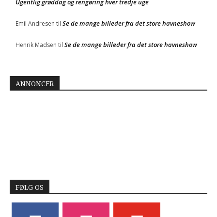
Ugentlig grøddag og rengøring hver tredje uge
Se de mange billeder fra det store havneshow
Emil Andresen
til
Se de mange billeder fra det store havneshow
Henrik Madsen
til
ANNONCER
FØLG OS
facebook
instagram
youtube