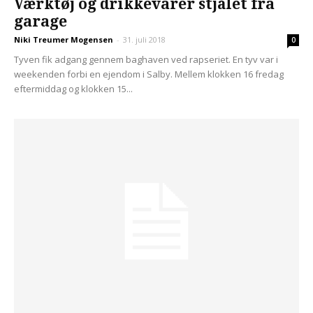
Værktøj og drikkevarer stjålet fra
garage
Niki Treumer Mogensen
-
31. juli 2018
0
Tyven fik adgang gennem baghaven ved rapseriet. En tyv var i
weekenden forbi en ejendom i Salby. Mellem klokken 16 fredag
eftermiddag og klokken 15...