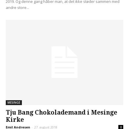
2019. Og denne gang håber man, at det ikke støder sammen med
andre store...
MESINGE
Tju Bang Chokolademand i Mesinge
Kirke
Emil Andresen
-
27. august 2018
0