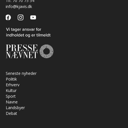
Tlf. 70 70 75 54
info@kjavis.dk
facebook
instagram
youtube
Seneste nyheder
Politik
Erhverv
Kultur
Sport
Navne
Landsbyer
Debat