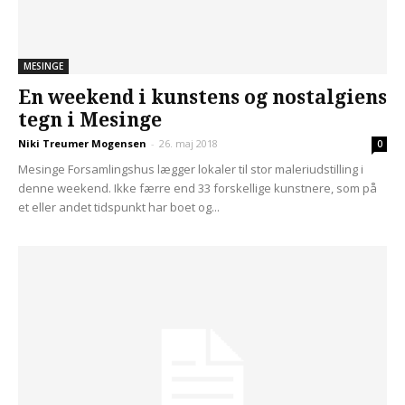
MESINGE
En weekend i kunstens og nostalgiens
tegn i Mesinge
Niki Treumer Mogensen
-
26. maj 2018
0
Mesinge Forsamlingshus lægger lokaler til stor maleriudstilling i
denne weekend. Ikke færre end 33 forskellige kunstnere, som på
et eller andet tidspunkt har boet og...