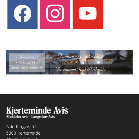
facebook
instagram
youtube
Ndr. Ringvej 54
5300 Kerteminde