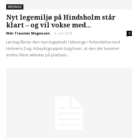
MESINGE
Nyt legemiljø på Hindsholm står
klart – og vil vokse med...
Niki Treumer Mogensen
-
6. juni 2018
0
Lørdag åbner den nye legeplads i Mesinge i forbindelse med
Holmens Dag. Arbejdsgruppen bag lover, at den der kommer
endnu flere aktiviter på pladsen...