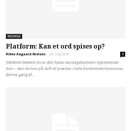
MESINGE
Platform: Kan et ord spises op?
Rikke Aagaard Nielsen
-
20. maj 2018
0
SØNDAG Mellem Os er den faste søndagsklumme i Kjerteminde
Avis – den skrives på skift af præster i hele Kerteminde Kommune,
denne gang af...