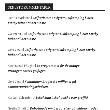
SENESTE KOMMENTARER
Golfturisterne svigter: Golfcamping i Over
Henrik Madsen
til
Kærby håber til det sidste
Golfturisterne svigter: Golfcamping i Over Kærby
Galleri Milo
til
håber til det sidste
Golfturisterne svigter: Golfcamping i Over Kærby
Gert Vest
til
håber til det sidste
Se programmet for de mange
Kim Hassel-Pflugh
til
arrangementer i golfugen
Kommunen bruger 8,4 millioner på
Gert Vest
til
sommerparkeringspladsen
Lokal kunst skal dække over graffiti
Karsten Schrøder
til
Debatmøde om besparelser på ældreområdet:
Grethe Smidt
til