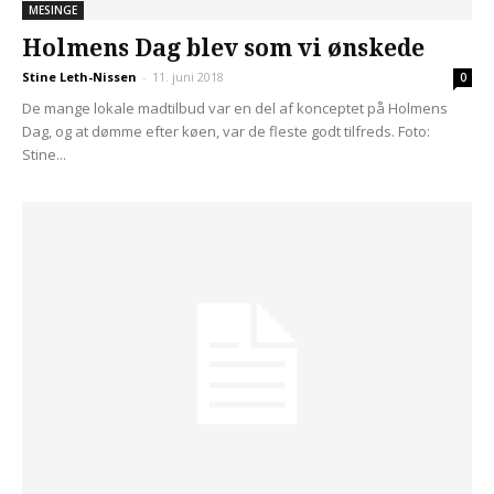
MESINGE
Holmens Dag blev som vi ønskede
Stine Leth-Nissen
-
11. juni 2018
0
De mange lokale madtilbud var en del af konceptet på Holmens
Dag, og at dømme efter køen, var de fleste godt tilfreds. Foto:
Stine...