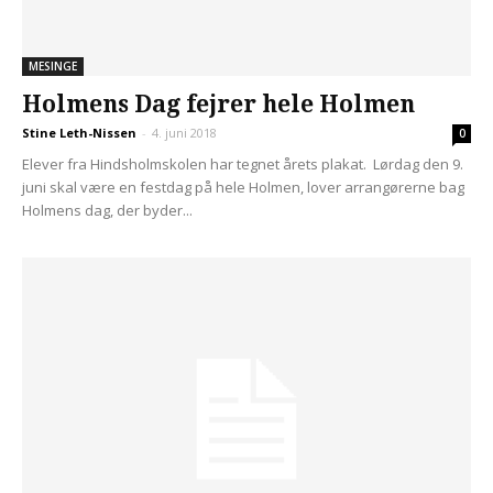
MESINGE
Holmens Dag fejrer hele Holmen
Stine Leth-Nissen
-
4. juni 2018
0
Elever fra Hindsholmskolen har tegnet årets plakat. Lørdag den 9.
juni skal være en festdag på hele Holmen, lover arrangørerne bag
Holmens dag, der byder...