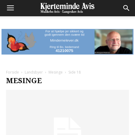
Forside
Landsbyer
Mesinge
Side 18
MESINGE