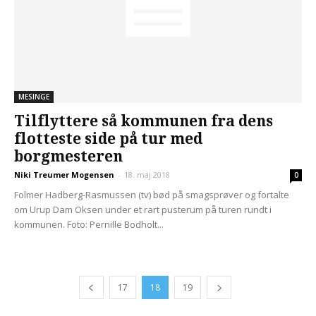
MESINGE
Tilflyttere så kommunen fra dens
flotteste side på tur med
borgmesteren
Niki Treumer Mogensen
-
18. maj 2018
0
Folmer Hadberg-Rasmussen (tv) bød på smagsprøver og fortalte
om Urup Dam Oksen under et rart pusterum på turen rundt i
kommunen. Foto: Pernille Bodholt...
17
18
19