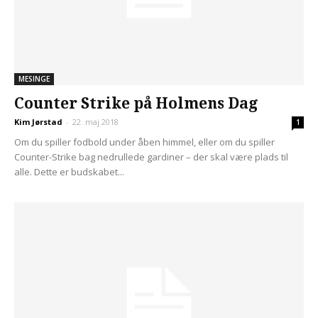
MESINGE
Counter Strike på Holmens Dag
Kim Jørstad
-
22. maj 2018
1
Om du spiller fodbold under åben himmel, eller om du spiller
Counter-Strike bag nedrullede gardiner – der skal være plads til
alle. Dette er budskabet...