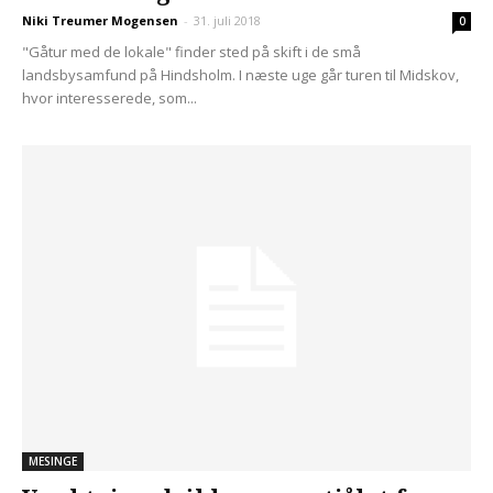
Niki Treumer Mogensen
-
31. juli 2018
0
"Gåtur med de lokale" finder sted på skift i de små
landsbysamfund på Hindsholm. I næste uge går turen til Midskov,
hvor interesserede, som...
MESINGE