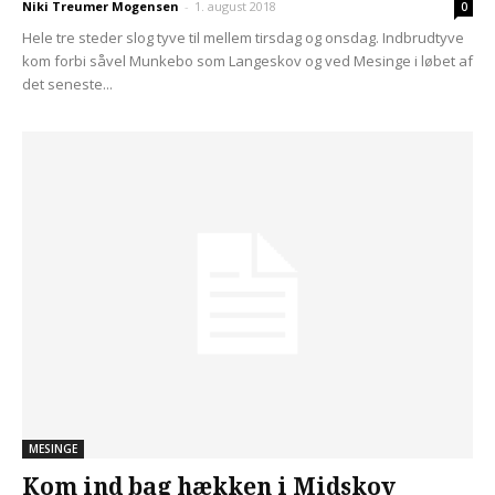
Niki Treumer Mogensen
-
1. august 2018
0
Hele tre steder slog tyve til mellem tirsdag og onsdag. Indbrudtyve
kom forbi såvel Munkebo som Langeskov og ved Mesinge i løbet af
det seneste...
MESINGE
Kom ind bag hækken i Midskov