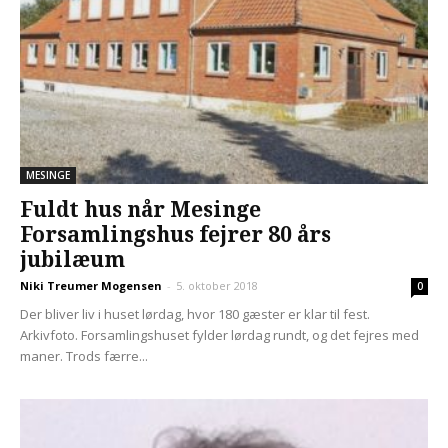
MESINGE
Fuldt hus når Mesinge
Forsamlingshus fejrer 80 års
jubilæum
Niki Treumer Mogensen
-
5. oktober 2018
0
Der bliver liv i huset lørdag, hvor 180 gæster er klar til fest.
Arkivfoto. Forsamlingshuset fylder lørdag rundt, og det fejres med
maner. Trods færre...