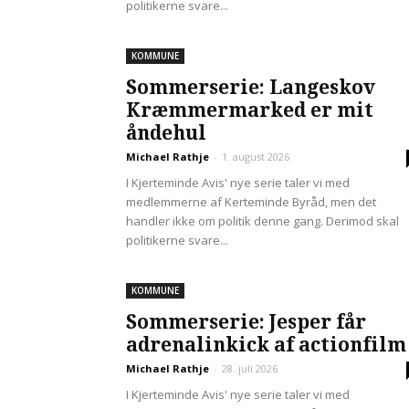
politikerne svare...
KOMMUNE
Sommerserie: Langeskov
Kræmmermarked er mit
åndehul
Michael Rathje
-
1. august 2026
I Kjerteminde Avis' nye serie taler vi med
medlemmerne af Kerteminde Byråd, men det
handler ikke om politik denne gang. Derimod skal
politikerne svare...
KOMMUNE
Sommerserie: Jesper får
adrenalinkick af actionfilm
Michael Rathje
-
28. juli 2026
I Kjerteminde Avis' nye serie taler vi med