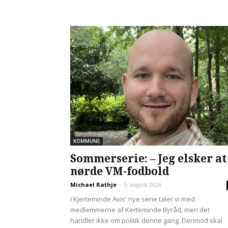
KOMMUNE
Sommerserie: – Jeg elsker at
nørde VM-fodbold
Michael Rathje
-
5. august 2026
I Kjerteminde Avis' nye serie taler vi med
medlemmerne af Kerteminde Byråd, men det
handler ikke om politik denne gang. Derimod skal