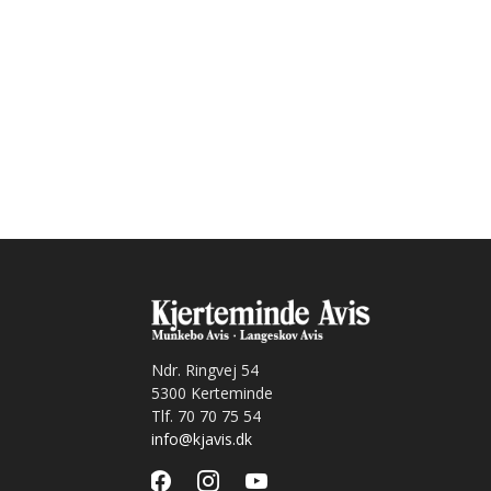
Ndr. Ringvej 54
5300 Kerteminde
Tlf. 70 70 75 54
info@kjavis.dk
facebook
instagram
youtube