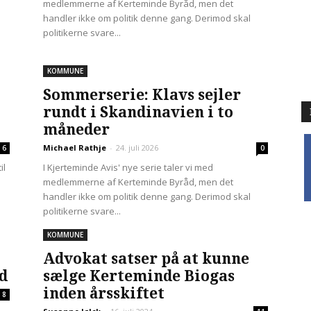
medlemmerne af Kerteminde Byråd, men det
handler ikke om politik denne gang. Derimod skal
politikerne svare...
KOMMUNE
Sommerserie: Klavs sejler
rundt i Skandinavien i to
måneder
f
Michael Rathje
-
24. juli 2026
6
0
il
I Kjerteminde Avis' nye serie taler vi med
medlemmerne af Kerteminde Byråd, men det
handler ikke om politik denne gang. Derimod skal
politikerne svare...
KOMMUNE
Advokat satser på at kunne
d
sælge Kerteminde Biogas
inden årsskiftet
8