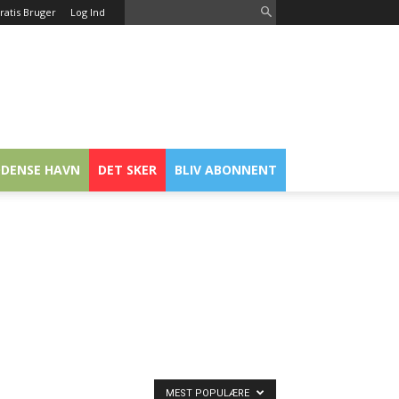
ratis Bruger
Log Ind
DENSE HAVN
DET SKER
BLIV ABONNENT
MEST POPULÆRE