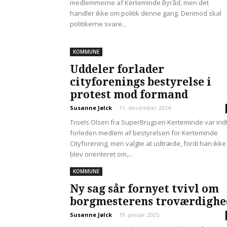
medlemmerne af Kerteminde Byråd, men det
handler ikke om politik denne gang. Derimod skal
politikerne svare...
KOMMUNE
Uddeler forlader
cityforenings bestyrelse i
protest mod formand
Susanne Jølck
-
11. december 2024
Troels Olsen fra SuperBrugsen Kerteminde var indt
forleden medlem af bestyrelsen for Kerteminde
Cityforening, men valgte at udtræde, fordi han ikke
blev orienteret om,...
KOMMUNE
Ny sag sår fornyet tvivl om
borgmesterens troværdighe
Susanne Jølck
-
19. januar 2025