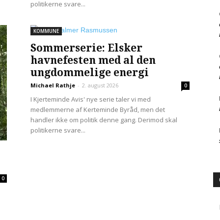
politikerne svare...
KOMMUNE
Sommerserie: Elsker
havnefesten med al den
ungdommelige energi
Michael Rathje
-
2. august 2026
0
I Kjerteminde Avis' nye serie taler vi med
medlemmerne af Kerteminde Byråd, men det
handler ikke om politik denne gang. Derimod skal
politikerne svare...
0