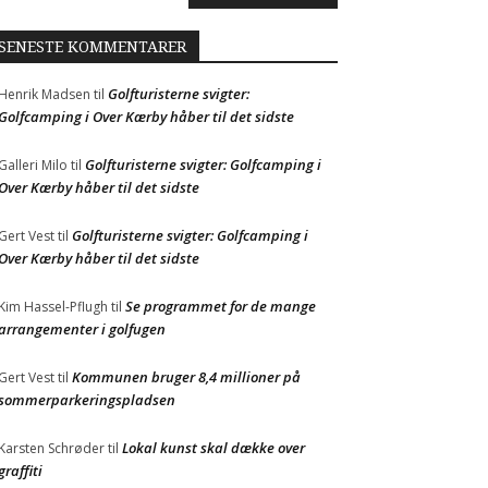
SENESTE KOMMENTARER
Golfturisterne svigter:
Henrik Madsen
til
Golfcamping i Over Kærby håber til det sidste
Golfturisterne svigter: Golfcamping i
Galleri Milo
til
Over Kærby håber til det sidste
Golfturisterne svigter: Golfcamping i
Gert Vest
til
Over Kærby håber til det sidste
Se programmet for de mange
Kim Hassel-Pflugh
til
arrangementer i golfugen
Kommunen bruger 8,4 millioner på
Gert Vest
til
sommerparkeringspladsen
Lokal kunst skal dække over
Karsten Schrøder
til
graffiti