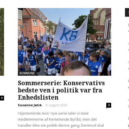
KOMMUNE
Sommerserie: Konservativs
bedste ven i politik var fra
Enhedslisten
0
Susanne Jølck
-
8. august 2026
0
I Kjerteminde Avis' nye serie taler vi med
medlemmerne af Kerteminde Byråd, men det
handler ikke om politik denne gang. Derimod skal