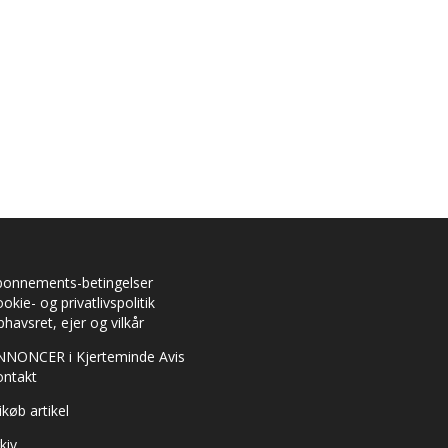
bonnements-betingelser
okie- og privatlivspolitik
havsret, ejer og vilkår
NNONCER i Kjerteminde Avis
ontakt
ikøb artikel
kiv