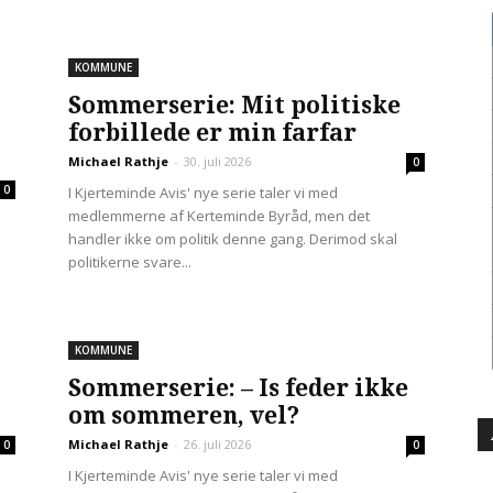
KOMMUNE
Sommerserie: Mit politiske
forbillede er min farfar
Michael Rathje
-
30. juli 2026
0
0
I Kjerteminde Avis' nye serie taler vi med
medlemmerne af Kerteminde Byråd, men det
handler ikke om politik denne gang. Derimod skal
politikerne svare...
KOMMUNE
Sommerserie: – Is feder ikke
om sommeren, vel?
Michael Rathje
-
26. juli 2026
0
0
I Kjerteminde Avis' nye serie taler vi med