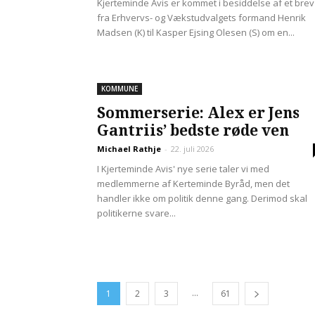
Kjerteminde Avis er kommet i besiddelse af et brev
fra Erhvervs- og Vækstudvalgets formand Henrik
Madsen (K) til Kasper Ejsing Olesen (S) om en...
KOMMUNE
Sommerserie: Alex er Jens
Gantriis’ bedste røde ven
Michael Rathje
-
22. juli 2026
I Kjerteminde Avis' nye serie taler vi med
medlemmerne af Kerteminde Byråd, men det
handler ikke om politik denne gang. Derimod skal
politikerne svare...
...
1
2
3
61