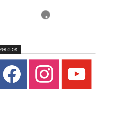
FØLG OS
acebook
instagram
youtube