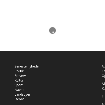
Seneste nyheder
A
Politik
Co
Erhverv
Op
Kultur
A
Sport
K
Navne
Landsbyer
Fr
Debat
Ar