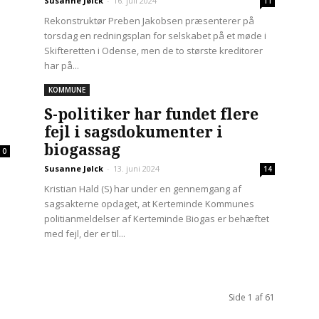
Susanne Jølck
-
16. juli 2024
11
Rekonstruktør Preben Jakobsen præsenterer på
torsdag en redningsplan for selskabet på et møde i
Skifteretten i Odense, men de to største kreditorer
har på...
KOMMUNE
S-politiker har fundet flere
fejl i sagsdokumenter i
biogassag
0
Susanne Jølck
-
13. juni 2024
14
Kristian Hald (S) har under en gennemgang af
sagsakterne opdaget, at Kerteminde Kommunes
politianmeldelser af Kerteminde Biogas er behæftet
med fejl, der er til...
Side 1 af 61