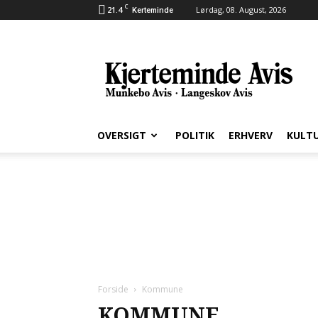
C
21.4
Lørdag, 08. August, 2026
Kerteminde
Kjerteminde
Avis
OVERSIGT
POLITIK
ERHVERV
KULT
Forside
Kommune
KOMMUNE