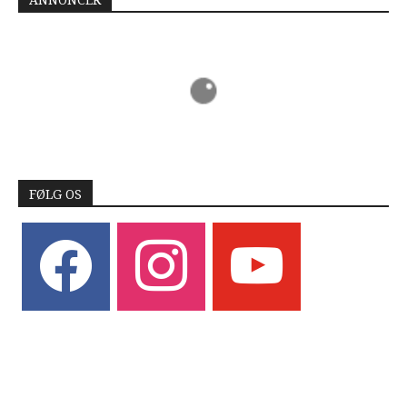
ANNONCER
FØLG OS
facebook
instagram
youtube