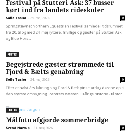
Festival på Stutteri Ask: 37 busser
kørt ind fra landets rideskoler
Sofie Tasior
-
25. maj 2026
0
Springstævnet Northern Equestrian Festival samlede i tidsrummet
fra 20. til og med 24. maj ryttere, frivillige og gæster på Stutteri Ask
og Blue Hors...
FRITID
Begejstrede gæster strømmede til
Fjord & Bælts genåbning
Sofie Tasior
-
24. maj 2026
0
Efter et halvt års lukning slog Fjord & Bælt pinselørdag dørene op til
den største ombygning i centrets næsten 30-årige historie - til stor...
FRITID
Målfoto afgjorde sommerbridge
Svend Novrup
-
21. maj 2026
0