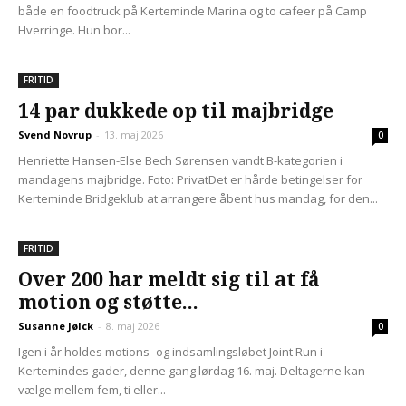
både en foodtruck på Kerteminde Marina og to cafeer på Camp
Hverringe. Hun bor...
FRITID
14 par dukkede op til majbridge
Svend Novrup
-
13. maj 2026
0
Henriette Hansen-Else Bech Sørensen vandt B-kategorien i
mandagens majbridge. Foto: PrivatDet er hårde betingelser for
Kerteminde Bridgeklub at arrangere åbent hus mandag, for den...
FRITID
Over 200 har meldt sig til at få
motion og støtte...
Susanne Jølck
-
8. maj 2026
0
Igen i år holdes motions- og indsamlingsløbet Joint Run i
Kertemindes gader, denne gang lørdag 16. maj. Deltagerne kan
vælge mellem fem, ti eller...