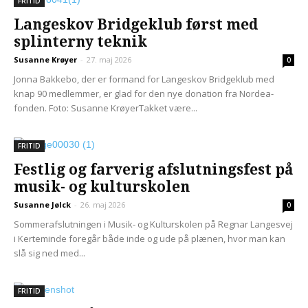
FRITID
Langeskov Bridgeklub først med
splinterny teknik
Susanne Krøyer
-
27. maj 2026
0
Jonna Bakkebo, der er formand for Langeskov Bridgeklub med
knap 90 medlemmer, er glad for den nye donation fra Nordea-
fonden. Foto: Susanne KrøyerTakket være...
FRITID
Festlig og farverig afslutningsfest på
musik- og kulturskolen
Susanne Jølck
-
26. maj 2026
0
Sommerafslutningen i Musik- og Kulturskolen på Regnar Langesvej
i Kerteminde foregår både inde og ude på plænen, hvor man kan
slå sig ned med...
FRITID