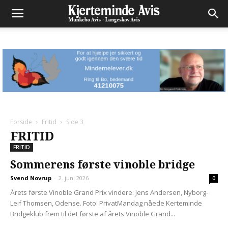
Forside
Fritid
Side 3
FRITID
FRITID
Sommerens første vinoble bridge
Svend Novrup
-
2. juni 2026
0
Årets første Vinoble Grand Prix vindere: Jens Andersen, Nyborg-
Leif Thomsen, Odense. Foto: PrivatMandag nåede Kerteminde
Bridgeklub frem til det første af årets Vinoble Grand...