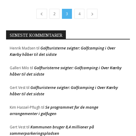
2
3
4
SENESTE KOMMENTARER
Golfturisterne svigter: Golfcamping i Over
Henrik Madsen
til
Kærby håber til det sidste
Golfturisterne svigter: Golfcamping i Over Kærby
Galleri Milo
til
håber til det sidste
Golfturisterne svigter: Golfcamping i Over Kærby
Gert Vest
til
håber til det sidste
Se programmet for de mange
Kim Hassel-Pflugh
til
arrangementer i golfugen
Kommunen bruger 8,4 millioner på
Gert Vest
til
sommerparkeringspladsen