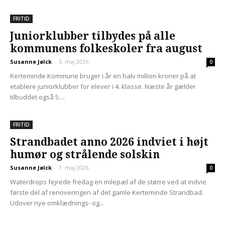
FRITID
Juniorklubber tilbydes på alle
kommunens folkeskoler fra august
Susanne Jølck
-
5. maj 2026
0
Kerteminde Kommune bruger i år en halv million kroner på at
etablere juniorklubber for elever i 4. klasse. Næste år gælder
tilbuddet også 5....
FRITID
Strandbadet anno 2026 indviet i højt
humør og strålende solskin
Susanne Jølck
-
1. maj 2026
0
Waterdrops fejrede fredag en milepæl af de større ved at indvie
første del af renoveringen af det gamle Kerteminde Strandbad.
Udover nye omklædnings- og...