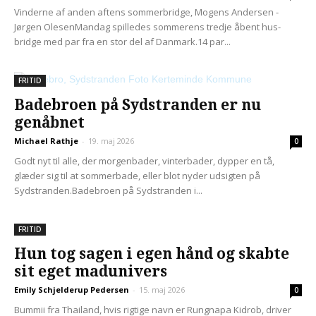
Vinderne af anden aftens sommerbridge, Mogens Andersen -
Jørgen OlesenMandag spilledes sommerens tredje åbent hus-
bridge med par fra en stor del af Danmark.14 par...
FRITID
Badebroen på Sydstranden er nu
genåbnet
Michael Rathje
-
19. maj 2026
0
Godt nyt til alle, der morgenbader, vinterbader, dypper en tå,
glæder sig til at sommerbade, eller blot nyder udsigten på
Sydstranden.Badebroen på Sydstranden i...
FRITID
Hun tog sagen i egen hånd og skabte
sit eget madunivers
Emily Schjelderup Pedersen
-
15. maj 2026
0
Bummii fra Thailand, hvis rigtige navn er Rungnapa Kidrob, driver