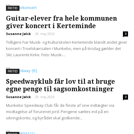
FRITID
Guitar-elever fra hele kommunen
giver koncert i Kerteminde
Susanne Jølck
-
29. maj 2026
0
Tidligere har Musik- og Kulturskolen Kerteminde blandt andet givet
koncert i Troelskærsalen i Munkebo, men på tirsdag gælder det
Skt. Laurentii Kirke. Foto: Musik-...
FRITID
Speedwayklub får lov til at bruge
egne penge til sagsomkostninger
Susanne Jølck
-
29. maj 2026
0
Munkebo Speedway Club får de fleste af sine indtægter via
modtagelse af forurenet jord. Pengene sættes ind på en
sikringskonto, og byrådet skal godkende...