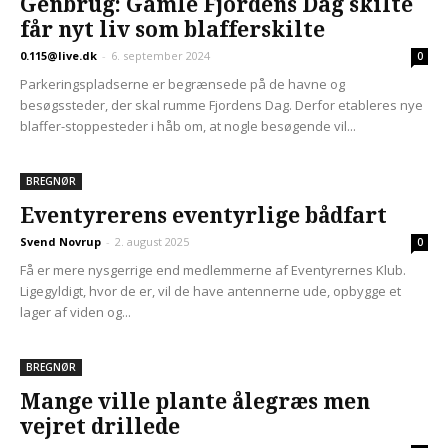
Genbrug: Gamle Fjordens Dag skilte
får nyt liv som blafferskilte
0.115@live.dk
-
6. september 2024
0
Parkeringspladserne er begrænsede på de havne og
besøgssteder, der skal rumme Fjordens Dag. Derfor etableres nye
blaffer-stoppesteder i håb om, at nogle besøgende vil...
BREGNØR
Eventyrerens eventyrlige bådfart
Svend Novrup
-
2. august 2025
0
Få er mere nysgerrige end medlemmerne af Eventyrernes Klub.
Ligegyldigt, hvor de er, vil de have antennerne ude, opbygge et
lager af viden og...
BREGNØR
Mange ville plante ålegræs men
vejret drillede