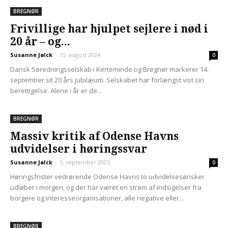
BREGNØR
Frivillige har hjulpet sejlere i nød i
20 år – og...
Susanne Jølck
-
15. august 2024
0
Dansk Søredningsselskab i Kerteminde og Bregnør markerer 14.
september sit 20 års jubilæum. Selskabet har forlængst vist sin
berettigelse. Alene i år er de...
BREGNØR
Massiv kritik af Odense Havns
udvidelser i høringssvar
Susanne Jølck
-
5. september 2025
0
Høringsfrister vedrørende Odense Havns to udvidelsesønsker
udløber i morgen, og der har været en strøm af indsigelser fra
borgere og interesseorganisationer, alle negative eller...
BREGNØR