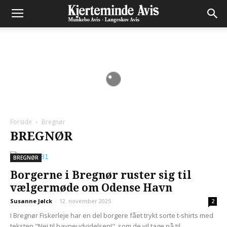
Forside
Bregnør
BREGNØR
BREGNØR
Borgerne i Bregnør ruster sig til
vælgermøde om Odense Havn
Susanne Jølck
-
12. november 2025
2
I Bregnør Fiskerleje har en del borgere fået trykt sorte t-shirts med
teksten "Nej til havneudvidelsen!", som de vil tage på til