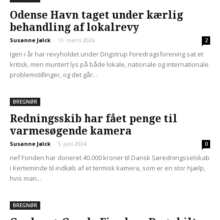
Odense Havn taget under kærlig
behandling af lokalrevy
Susanne Jølck
-
13. marts 2026
2
Igen i år har revyholdet under Drigstrup Foredragsforening sat et
kritisk, men muntert lys på både lokale, nationale og internationale
problemstillinger, og det går...
BREGNØR
Redningsskib har fået penge til
varmesøgende kamera
Susanne Jølck
-
5. juni 2024
0
nef Fonden har doneret 40.000 kroner til Dansk Søredningsselskab
i Kerteminde til indkøb af et termisk kamera, som er en stor hjælp,
hvis man...
BREGNØR