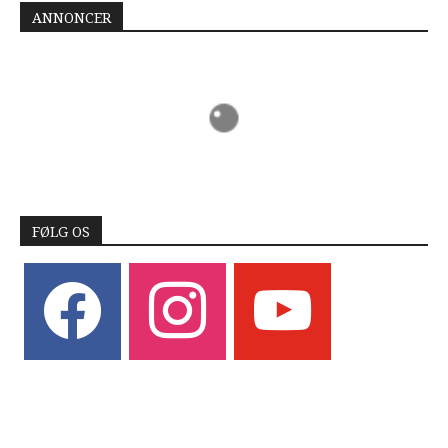
ANNONCER
FØLG OS
facebook
instagram
youtube