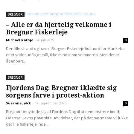
BREGNØR
– Alle er da hjertelig velkomne i
Bregnør Fiskerleje
Michael Rathje
-
4. juli 2025
0
Den lille strand og havn i Bregnør Fiskerleje lidt nord for Munkebo
er et yndet udflugtsmål, ikke mindst om sommeren. Men det er
åbenbart...
BREGNØR
Fjordens Dag: Bregnør iklædte sig
sorgens farve i protest-aktion
Susanne Jølck
-
14. september 2025
0
Bregnør benyttede sig af Fjordens Dag til at demonstrere imod
Odense Havns påtænkte udvidelser, der på det nærmeste vil lukke
det lille fiskerleje inde...