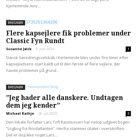
Kjerteminde Avis'...
BREGNØR
Flere kapsejlere fik problemer under
Classic Fyn Rundt
Susanne Jølck
-
9. juni 2024
1
Dansk Søredningsselskab i Kerteminde blev under fire timer efter
kapsejladsens start kaldt ud til den første af flere sejlere, der
havde problemer på grund...
BREGNØR
”Jeg hader alle danskere. Undtagen
dem jeg kender”
Michael Rathje
-
28. juli 2025
0
Den lokale forfatter Lars Toft Rasmussen har netop udgivet bogen
”Logbog fra Nordatlanten”. Herfra stammer citatet i overskriften.
Det er dog ikke noget Lars...