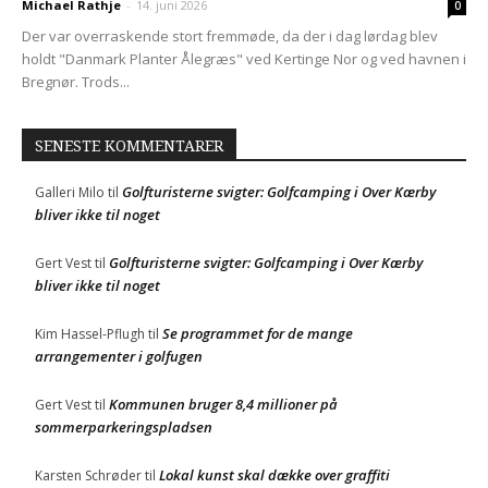
Michael Rathje
-
14. juni 2026
0
Der var overraskende stort fremmøde, da der i dag lørdag blev
holdt "Danmark Planter Ålegræs" ved Kertinge Nor og ved havnen i
Bregnør. Trods...
SENESTE KOMMENTARER
Golfturisterne svigter: Golfcamping i Over Kærby
Galleri Milo
til
bliver ikke til noget
Golfturisterne svigter: Golfcamping i Over Kærby
Gert Vest
til
bliver ikke til noget
Se programmet for de mange
Kim Hassel-Pflugh
til
arrangementer i golfugen
Kommunen bruger 8,4 millioner på
Gert Vest
til
sommerparkeringspladsen
Lokal kunst skal dække over graffiti
Karsten Schrøder
til