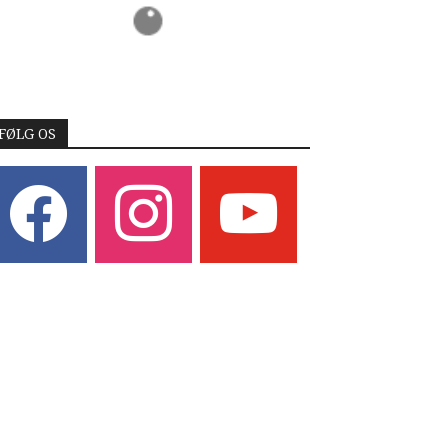
FØLG OS
acebook
instagram
youtube