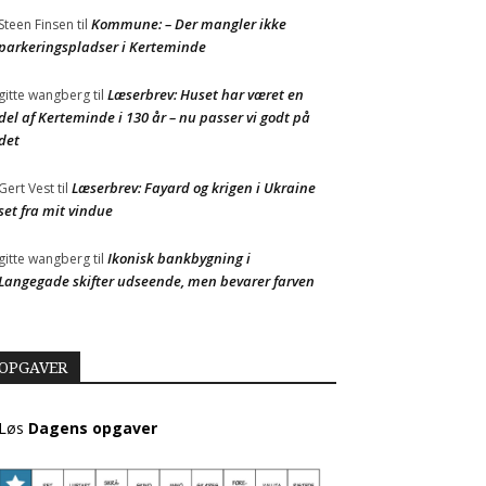
Kommune: – Der mangler ikke
Steen Finsen
til
parkeringspladser i Kerteminde
Læserbrev: Huset har været en
gitte wangberg
til
del af Kerteminde i 130 år – nu passer vi godt på
det
Læserbrev: Fayard og krigen i Ukraine
Gert Vest
til
set fra mit vindue
Ikonisk bankbygning i
gitte wangberg
til
Langegade skifter udseende, men bevarer farven
OPGAVER
Løs
Dagens opgaver