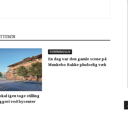
ATTEREN
FORENINGSLIV
En dag var den gamle scene på
Munkebo Bakke pludselig væk
skal igen tage stilling
yggeri ved bycenter