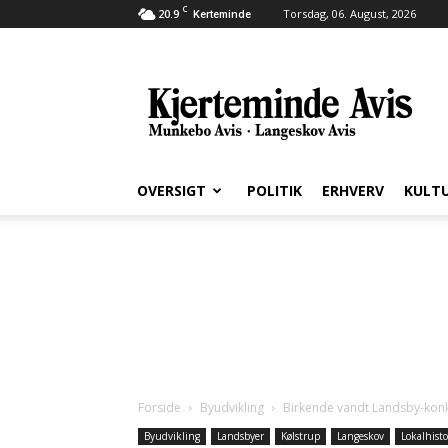
C
20.9
Torsdag, 06. August, 2026
Kerteminde
Kjerteminde
Avis
OVERSIGT
POLITIK
ERHVERV
KULT
Forside
Byudvikling
Birkende vandt Landsby-kon
Byudvikling
Landsbyer
Kølstrup
Langeskov
Lokalhisto