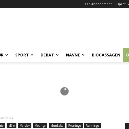
Køb Abonnement
Opret G
UR
SPORT
DEBAT
NAVNE
BIOGASSAGEN
O
kurrence
rie
Måle
Marslev
Mesinge
Munkebo
Revninge
Rønninge