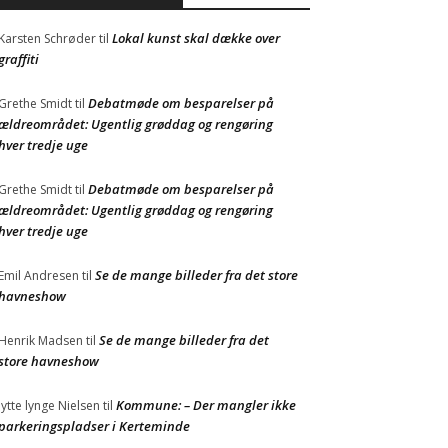
Lokal kunst skal dække over
Karsten Schrøder
til
graffiti
Debatmøde om besparelser på
Grethe Smidt
til
ældreområdet: Ugentlig grøddag og rengøring
hver tredje uge
Debatmøde om besparelser på
Grethe Smidt
til
ældreområdet: Ugentlig grøddag og rengøring
hver tredje uge
Se de mange billeder fra det store
Emil Andresen
til
havneshow
Se de mange billeder fra det
Henrik Madsen
til
store havneshow
Kommune: – Der mangler ikke
Jytte lynge Nielsen
til
parkeringspladser i Kerteminde