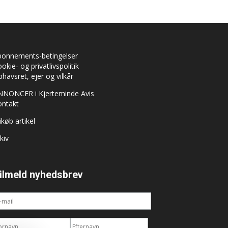
bonnements-betingelser
okie- og privatlivspolitik
havsret, ejer og vilkår
NNONCER i Kjerteminde Avis
ontakt
ikøb artikel
kiv
ilmeld nyhedsbrev