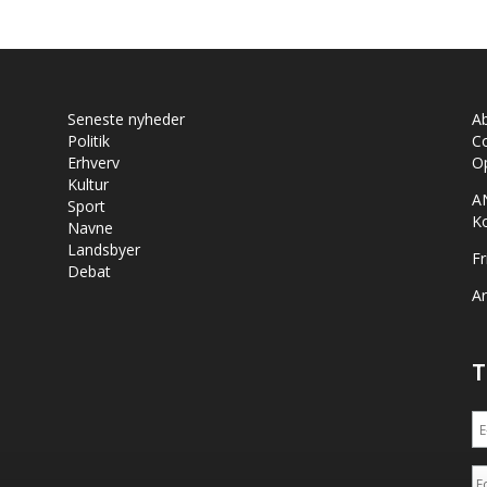
Seneste nyheder
A
Politik
Co
Erhverv
Op
Kultur
A
Sport
K
Navne
Landsbyer
Fr
Debat
Ar
T