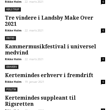
Rikke Holm
-
22. marts 2021
0
KØLSTRUP
Tre vindere i Landsby Make Over
2021
Rikke Holm
-
22. marts 2021
0
FRITID
Kammermusikfestival i universel
medvind
Rikke Holm
-
22. marts 2021
0
ERHVERV
Kertemindes erhverv i fremdrift
Rikke Holm
-
19. januar 2021
0
POLITIK
Kertemindes suppleant til
Rigsretten