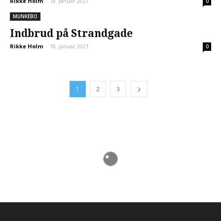
Rikke Holm
-
18. januar 2021
0
MUNKEBO
Indbrud på Strandgade
Rikke Holm
-
18. januar 2021
0
1
2
3