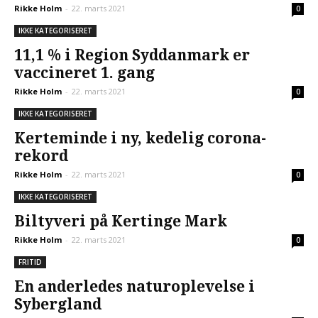
Rikke Holm
-
22. marts 2021
0
IKKE KATEGORISERET
11,1 % i Region Syddanmark er
vaccineret 1. gang
Rikke Holm
-
22. marts 2021
0
IKKE KATEGORISERET
Kerteminde i ny, kedelig corona-
rekord
Rikke Holm
-
22. marts 2021
0
IKKE KATEGORISERET
Biltyveri på Kertinge Mark
Rikke Holm
-
22. marts 2021
0
FRITID
En anderledes naturoplevelse i
Sybergland