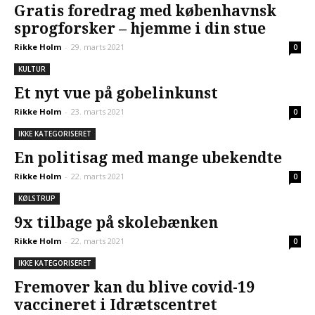
Gratis foredrag med københavnsk
sprogforsker – hjemme i din stue
Rikke Holm
-
29. marts 2021
0
KULTUR
Et nyt vue på gobelinkunst
Rikke Holm
-
23. marts 2021
0
IKKE KATEGORISERET
En politisag med mange ubekendte
Rikke Holm
-
22. marts 2021
0
KØLSTRUP
9x tilbage på skolebænken
Rikke Holm
-
22. marts 2021
0
IKKE KATEGORISERET
Fremover kan du blive covid-19
vaccineret i Idrætscentret