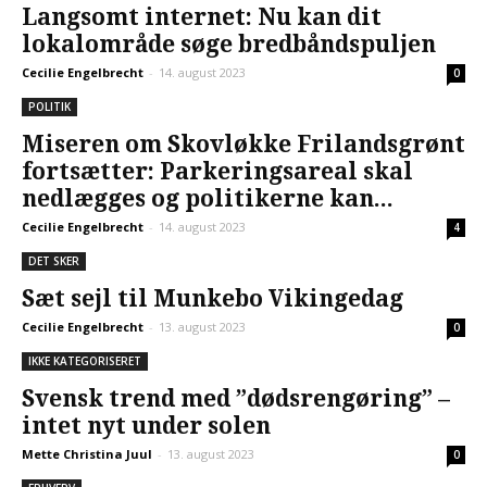
Langsomt internet: Nu kan dit
lokalområde søge bredbåndspuljen
Cecilie Engelbrecht
-
14. august 2023
0
POLITIK
Miseren om Skovløkke Frilandsgrønt
fortsætter: Parkeringsareal skal
nedlægges og politikerne kan...
Cecilie Engelbrecht
-
14. august 2023
4
DET SKER
Sæt sejl til Munkebo Vikingedag
Cecilie Engelbrecht
-
13. august 2023
0
IKKE KATEGORISERET
Svensk trend med ”dødsrengøring” –
intet nyt under solen
Mette Christina Juul
-
13. august 2023
0