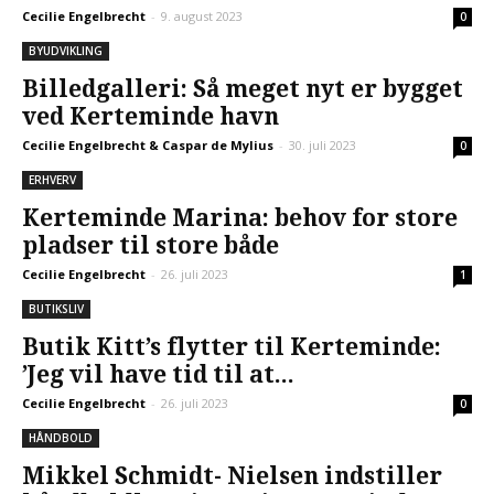
Cecilie Engelbrecht
-
9. august 2023
0
BYUDVIKLING
Billedgalleri: Så meget nyt er bygget
ved Kerteminde havn
Cecilie Engelbrecht & Caspar de Mylius
-
30. juli 2023
0
ERHVERV
Kerteminde Marina: behov for store
pladser til store både
Cecilie Engelbrecht
-
26. juli 2023
1
BUTIKSLIV
Butik Kitt’s flytter til Kerteminde:
’Jeg vil have tid til at...
Cecilie Engelbrecht
-
26. juli 2023
0
HÅNDBOLD
Mikkel Schmidt- Nielsen indstiller