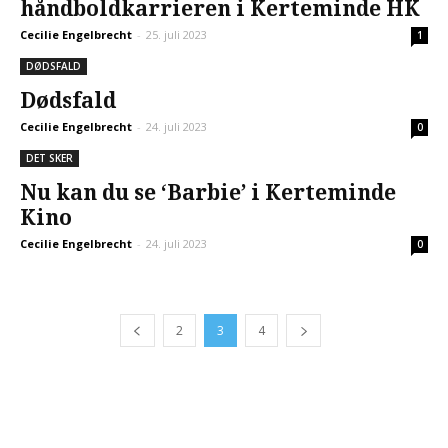
håndboldkarrieren i Kerteminde HK
Cecilie Engelbrecht
-
25. juli 2023
1
DØDSFALD
Dødsfald
Cecilie Engelbrecht
-
24. juli 2023
0
DET SKER
Nu kan du se ‘Barbie’ i Kerteminde
Kino
Cecilie Engelbrecht
-
24. juli 2023
0
2
3
4