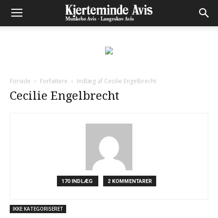
Forside
Forfattere
Indlæg af Cecilie Engelbrecht
Cecilie Engelbrecht
170 INDLÆG
2 KOMMENTARER
IKKE KATEGORISERET