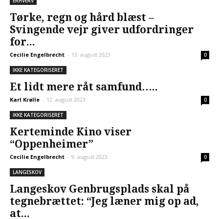
ERHVERV
Tørke, regn og hård blæst –
Svingende vejr giver udfordringer
for...
Cecilie Engelbrecht
-
13. august 2023
0
IKKE KATEGORISERET
Et lidt mere råt samfund…..
Karl Krølle
-
12. august 2023
0
IKKE KATEGORISERET
Kerteminde Kino viser
“Oppenheimer”
Cecilie Engelbrecht
-
9. august 2023
0
LANGESKOV
Langeskov Genbrugsplads skal på
tegnebrættet: “Jeg læner mig op ad,
at...