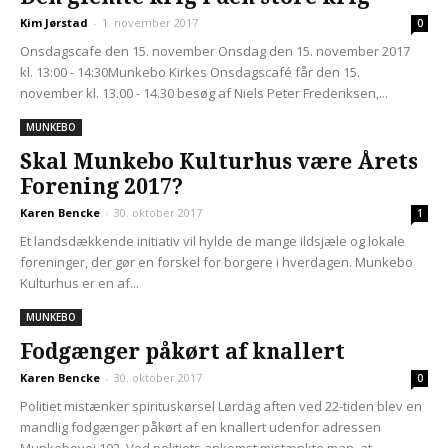
Kim Jørstad
-
1. november 2017
0
Onsdagscafe den 15. november Onsdag den 15. november 2017
kl. 13:00 - 14:30Munkebo Kirkes Onsdagscafé får den 15.
november kl. 13.00 - 14.30 besøg af Niels Peter Frederiksen,...
MUNKEBO
Skal Munkebo Kulturhus være Årets
Forening 2017?
Karen Bencke
-
30. oktober 2017
1
Et landsdækkende initiativ vil hylde de mange ildsjæle og lokale
foreninger, der gør en forskel for borgere i hverdagen. Munkebo
Kulturhus er en af...
MUNKEBO
Fodgænger påkørt af knallert
Karen Bencke
-
30. oktober 2017
0
Politiet mistænker spirituskørsel Lørdag aften ved 22-tiden blev en
mandlig fodgænger påkørt af en knallert udenfor adressen