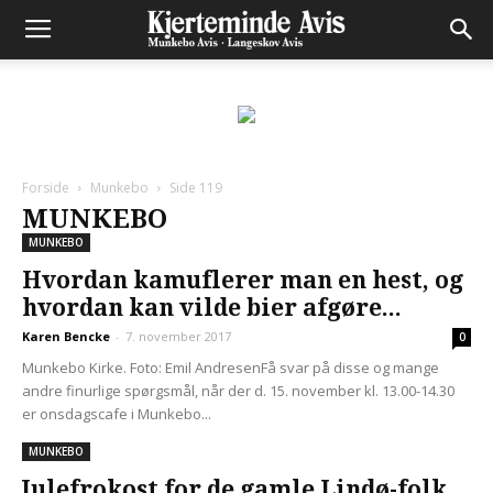
Forside
Munkebo
Side 119
MUNKEBO
MUNKEBO
Hvordan kamuflerer man en hest, og
hvordan kan vilde bier afgøre...
Karen Bencke
-
7. november 2017
0
Munkebo Kirke. Foto: Emil AndresenFå svar på disse og mange
andre finurlige spørgsmål, når der d. 15. november kl. 13.00-14.30
er onsdagscafe i Munkebo...
MUNKEBO
Julefrokost for de gamle Lindø-folk