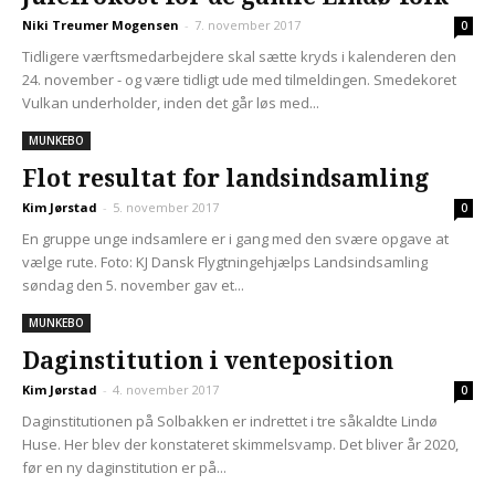
Niki Treumer Mogensen
-
7. november 2017
0
Tidligere værftsmedarbejdere skal sætte kryds i kalenderen den
24. november - og være tidligt ude med tilmeldingen. Smedekoret
Vulkan underholder, inden det går løs med...
MUNKEBO
Flot resultat for landsindsamling
Kim Jørstad
-
5. november 2017
0
En gruppe unge indsamlere er i gang med den svære opgave at
vælge rute. Foto: KJ Dansk Flygtningehjælps Landsindsamling
søndag den 5. november gav et...
MUNKEBO
Daginstitution i venteposition
Kim Jørstad
-
4. november 2017
0
Daginstitutionen på Solbakken er indrettet i tre såkaldte Lindø
Huse. Her blev der konstateret skimmelsvamp. Det bliver år 2020,
før en ny daginstitution er på...