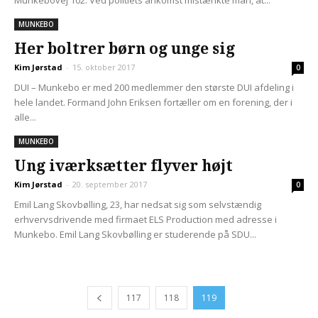
Munkebovej 102. Ved politiets ankomst mistænkte man, at...
MUNKEBO
Her boltrer børn og unge sig
Kim Jørstad
-
15. oktober 2017
0
DUI – Munkebo er med 200 medlemmer den største DUI afdeling i
hele landet. Formand John Eriksen fortæller om en forening, der i
alle...
MUNKEBO
Ung iværksætter flyver højt
Kim Jørstad
-
20. september 2017
0
Emil Lang Skovbølling, 23, har nedsat sig som selvstændig
erhvervsdrivende med firmaet ELS Production med adresse i
Munkebo. Emil Lang Skovbølling er studerende på SDU...
117
118
119