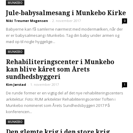
MUNKEBO
Jule-babysalmesang i Munkebo Kirke
Niki Treumer Mogensen
-
2. november 2017
0
Babyerne kan få samlerne nærmest med modermælken, når der
er er babysalmesang i Munkebo. Tag din baby under armen og
mød op til nogle hyggelige...
MUNKEBO
Rehabiliteringscenter i Munkebo
kan blive kåret som Årets
sundhedsbyggeri
Kim Jørstad
-
1. november 2017
1
De runde former er en vigtig del af det nye rehabiliteringscenters
arkitektur. Foto: RUM arkitekter Rehabiliteringscenter Toften i
Munkebo nomineret som Årets Sundhedsbyggeri 2017 På
konferencen...
MUNKEBO
Den glemte krig i den store krig