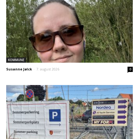
KOMMUNE
Susanne Jølck
-
7. august 2026
0