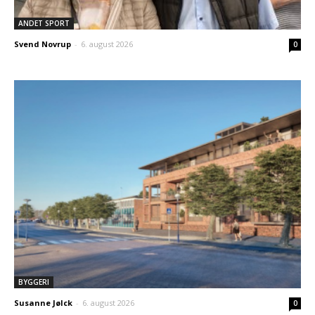
ANDET SPORT
Svend Novrup
-
6. august 2026
0
BYGGERI
Susanne Jølck
-
6. august 2026
0