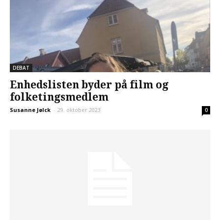
DEBAT
Enhedslisten byder på film og
folketingsmedlem
Susanne Jølck
-
29. oktober 2023
0