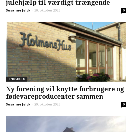
julehjælp til værdigt trængende
Susanne Jølck
-
30. oktober 2023
0
HINDSHOLM
Ny forening vil knytte forbrugere og
fødevareproducenter sammen
Susanne Jølck
-
29. oktober 2023
0