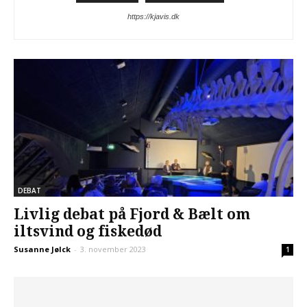
https://kjavis.dk
DEBAT
Livlig debat på Fjord & Bælt om
iltsvind og fiskedød
Susanne Jølck
-
3. november 2023
1