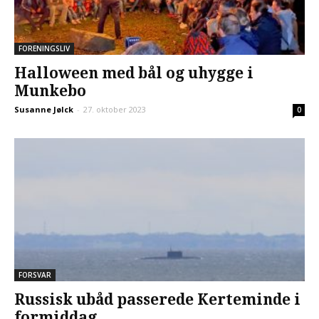
FORENINGSLIV
Halloween med bål og uhygge i
Munkebo
Susanne Jølck
-
27. oktober 2023
0
FORSVAR
Russisk ubåd passerede Kerteminde i
formiddag