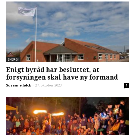
ENERGI
Enigt byråd har besluttet, at
forsyningen skal have ny formand
Susanne Jølck
-
27. oktober 2023
1