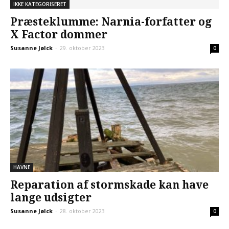
IKKE KATEGORISERET
Præsteklumme: Narnia-forfatter og
X Factor dommer
Susanne Jølck
-
29. oktober 2023
0
HAVNE
Reparation af stormskade kan have
lange udsigter
Susanne Jølck
-
28. oktober 2023
0