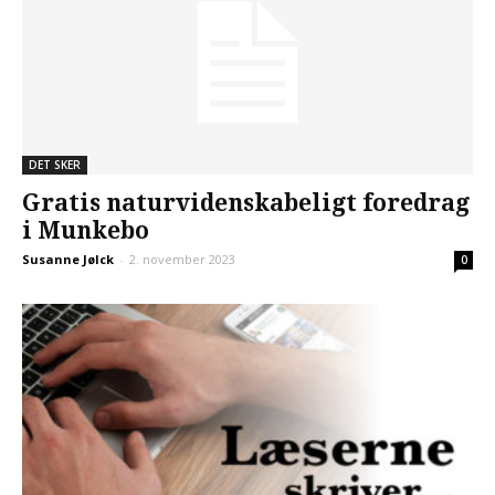
DET SKER
Gratis naturvidenskabeligt foredrag
i Munkebo
Susanne Jølck
-
2. november 2023
0