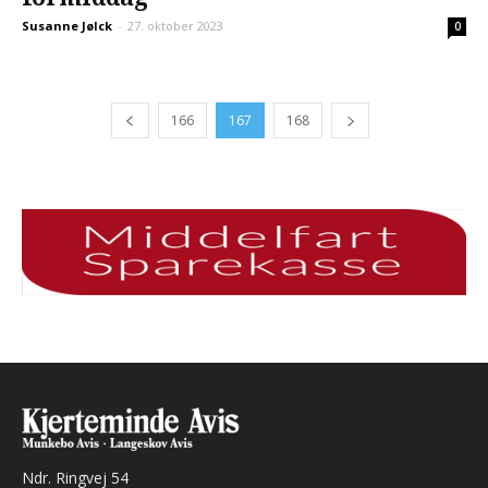
Susanne Jølck
-
27. oktober 2023
0
166
167
168
Ndr. Ringvej 54