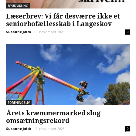
BYUDVIKLING
Læserbrev: Vi får desværre ikke et
seniorbofællesskab i Langeskov
Susanne Jølck
-
2. november 2023
0
FORENINGSLIV
Årets kræmmermarked slog
omsætningsrekord
Susanne Jølck
-
2. november 2023
0