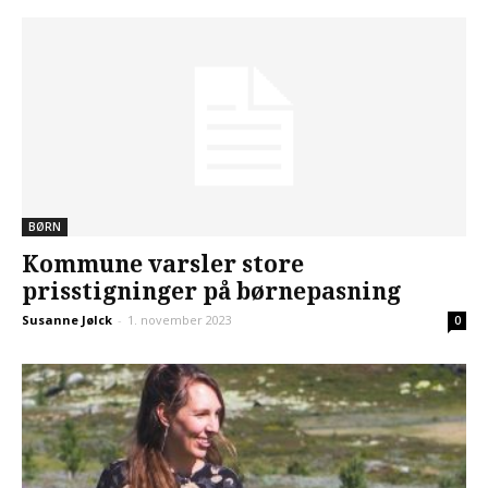
BØRN
Kommune varsler store
prisstigninger på børnepasning
Susanne Jølck
-
1. november 2023
0