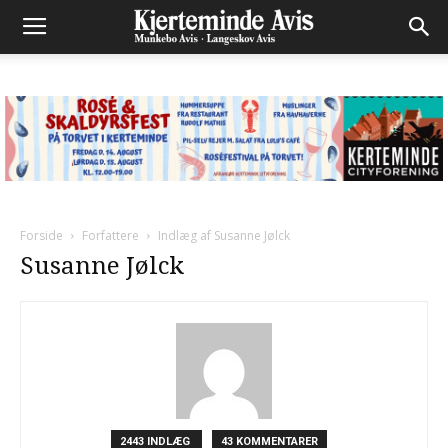
Forside
Forfattere
Indlæg af Susanne Jølck
Susanne Jølck
2443 INDLÆG
43 KOMMENTARER