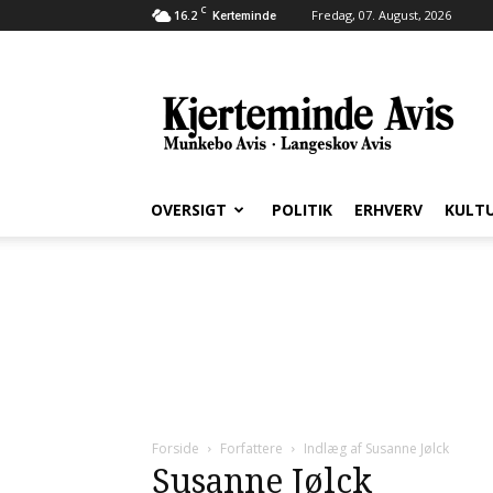
C
16.2
Fredag, 07. August, 2026
Kerteminde
Kjerteminde
Avis
OVERSIGT
POLITIK
ERHVERV
KULT
Forside
Forfattere
Indlæg af Susanne Jølck
Susanne Jølck