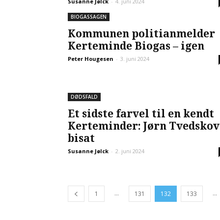
Susanne Jølck
-
4. juni 2024
BIOGASSAGEN
Kommunen politianmelder
Kerteminde Biogas – igen
Peter Hougesen
-
3. juni 2024
DØDSFALD
Et sidste farvel til en kendt
Kerteminder: Jørn Tvedskov
bisat
Susanne Jølck
-
2. juni 2024
...
...
1
131
132
133