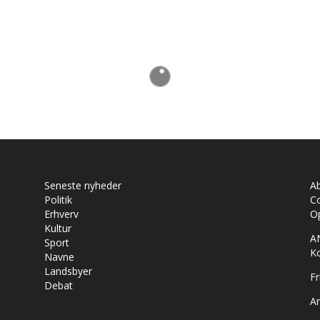
Seneste nyheder
A
Politik
Co
Erhverv
Op
Kultur
A
Sport
K
Navne
Landsbyer
Fr
Debat
Ar