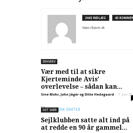
2442 INDLÆG
43 KOMME
https://kjavis.dk
ERHVERV
Vær med til at sikre
Kjerteminde Avis’
overlevelse – sådan kan...
Sine Mohr, John Jäger og Ditte Hedegaard
-
7. juni 20
DET SKER
Sejlklubben satte alt ind på
at redde en 90 år gammel...