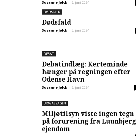
Susanne Jølck
-
6. juni 2024
DØDSFALD
Dødsfald
Susanne Jølck
-
5. juni 2024
DEBAT
Debatindlæg: Kerteminde
hænger på regningen efter
Odense Havn
Susanne Jølck
-
5. juni 2024
BIOGASSAGEN
Miljøtilsyn viste ingen tegn
på forurening fra Luunbjerg
ejendom