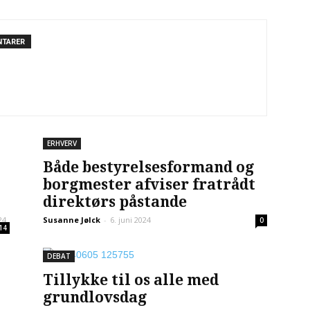
NTARER
ERHVERV
Både bestyrelsesformand og
borgmester afviser fratrådt
direktørs påstande
24
Susanne Jølck
-
6. juni 2024
0
14
DEBAT
Tillykke til os alle med
grundlovsdag