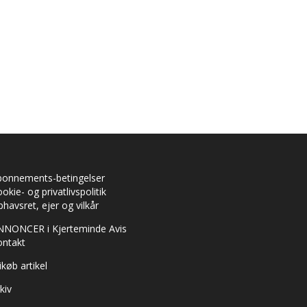
bonnements-betingelser
okie- og privatlivspolitik
havsret, ejer og vilkår
NNONCER i Kjerteminde Avis
ontakt
ikøb artikel
kiv