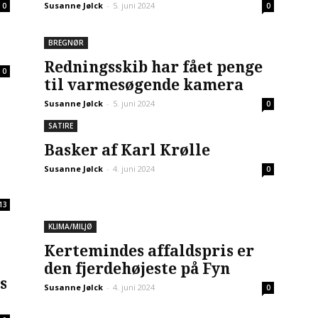
Susanne Jølck
-
5. juni 2024
0
0
BREGNØR
Redningsskib har fået penge
0
til varmesøgende kamera
Susanne Jølck
-
5. juni 2024
0
SATIRE
Basker af Karl Krølle
Susanne Jølck
-
4. juni 2024
0
13
KLIMA/MILJØ
Kertemindes affaldspris er
den fjerdehøjeste på Fyn
s
Susanne Jølck
-
4. juni 2024
0