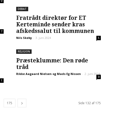
0
DEBAT
Fratrådt direktør for ET
Kerteminde sender kras
afskedssalut til kommunen
7
Nils Skeby
-
3. juni 2024
5
RELIGION
Præsteklumme: Den røde
tråd
Rikke Aagaard Nielsen og Mads Eg Nissen
-
2. juni 2024
0
1
175
Side 132 af 175