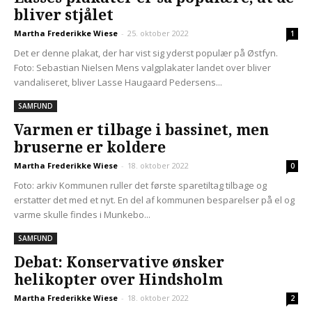
bliver stjålet
Martha Frederikke Wiese
-
25. oktober 2022
1
Det er denne plakat, der har vist sig yderst populær på Østfyn.
Foto: Sebastian Nielsen Mens valgplakater landet over bliver
vandaliseret, bliver Lasse Haugaard Pedersens...
SAMFUND
Varmen er tilbage i bassinet, men
bruserne er koldere
Martha Frederikke Wiese
-
18. oktober 2022
0
Foto: arkiv Kommunen ruller det første sparetiltag tilbage og
erstatter det med et nyt. En del af kommunen besparelser på el og
varme skulle findes i Munkebo...
SAMFUND
Debat: Konservative ønsker
helikopter over Hindsholm
Martha Frederikke Wiese
-
18. oktober 2022
2