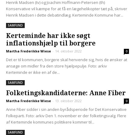
Henrik Madsen (tv) og Joachim Hoffmann-Petersen (th)
Konservative vil kæmpe for at få en lægehelikopter tæt på, skriver
Henrik Madsen i dette debatindlæg. Kerteminde Kommune har...
SAMFUND
Kerteminde har ikke søgt
inflationshjælp til borgere
Martha Frederikke Wiese
-
14. oktober 2022
0
Det er til kommunen, borgere skal henvende sig, hvis de ønsker at
ansøge om midler fra den store hjælpepulje. Foto: arkiv
Kerteminde er ikke en af de...
SAMFUND
Folketingskandidaterne: Anne Fiber
Martha Frederikke Wiese
-
13. oktober 2022
0
Anne Fiber sidder i sin anden byrådsperiode for Det Konservative
Folkeparti. Foto: arkiv Den 1. november er der folketingsvalg. Flere
af Kerteminde kommunes politikere kommer til...
SAMFUND