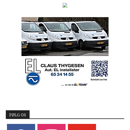
FØLG OS
facebook
instagram
youtube