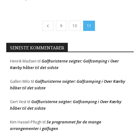
9
10
11
SENESTE KOMMENTARER
Golfturisterne svigter: Golfcamping i Over
Henrik Madsen
til
Kærby håber til det sidste
Golfturisterne svigter: Golfcamping i Over Kærby
Galleri Milo
til
håber til det sidste
Golfturisterne svigter: Golfcamping i Over Kærby
Gert Vest
til
håber til det sidste
Se programmet for de mange
Kim Hassel-Pflugh
til
arrangementer i golfugen