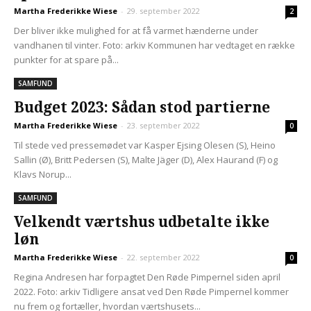
Martha Frederikke Wiese
-
29. september 2022
2
Der bliver ikke mulighed for at få varmet hænderne under
vandhanen til vinter. Foto: arkiv Kommunen har vedtaget en række
punkter for at spare på...
SAMFUND
Budget 2023: Sådan stod partierne
Martha Frederikke Wiese
-
23. september 2022
0
Til stede ved pressemødet var Kasper Ejsing Olesen (S), Heino
Sallin (Ø), Britt Pedersen (S), Malte Jäger (D), Alex Haurand (F) og
Klavs Norup...
SAMFUND
Velkendt værtshus udbetalte ikke
løn
Martha Frederikke Wiese
-
22. september 2022
0
Regina Andresen har forpagtet Den Røde Pimpernel siden april
2022. Foto: arkiv Tidligere ansat ved Den Røde Pimpernel kommer
nu frem og fortæller, hvordan værtshusets...