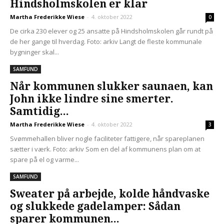
Hindsholmskolen er klar
Martha Frederikke Wiese
-
4. oktober 2022
0
De cirka 230 elever og 25 ansatte på Hindsholmskolen går rundt på
de her gange til hverdag. Foto: arkiv Langt de fleste kommunale
bygninger skal...
SAMFUND
Når kommunen slukker saunaen, kan
John ikke lindre sine smerter.
Samtidig...
Martha Frederikke Wiese
-
4. oktober 2022
3
Svømmehallen bliver nogle faciliteter fattigere, når spareplanen
sætter i værk. Foto: arkiv Som en del af kommunens plan om at
spare på el og varme...
SAMFUND
Sweater på arbejde, kolde håndvaske
og slukkede gadelamper: Sådan
sparer kommunen...