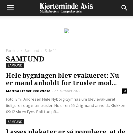
Forside
Samfund
Side 11
SAMFUND
SAMFUND
Hele bygningen blev evakueret: Nu
er mand anholdt for trusler mod...
Martha Frederikke Wiese
-
27. oktober 2022
0
Foto: Emil Andresen Hele Nyborg Gymnasium blev evakueret
tidligere i dag efter trusler. Nu er en 55-årig mand anholdt. Klokken
09:12 skrev Fyns Politi ud på...
SAMFUND
Lasses plakater er så populære, at de