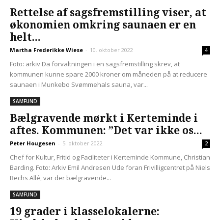
Rettelse af sagsfremstilling viser, at
økonomien omkring saunaen er en
helt...
Martha Frederikke Wiese
-
10. oktober 2022
4
Foto: arkiv Da forvaltningen i en sagsfremstilling skrev, at
kommunen kunne spare 2000 kroner om måneden på at reducere
saunaen i Munkebo Svømmehals sauna, var...
SAMFUND
Bælgravende mørkt i Kerteminde i
aftes. Kommunen: ”Det var ikke os...
Peter Hougesen
-
5. oktober 2022
2
Chef for Kultur, Fritid og Faciliteter i Kerteminde Kommune, Christian
Barding. Foto: Arkiv Emil Andresen Ude foran Frivilligcentret på Niels
Bechs Allé, var der bælgravende...
SAMFUND
19 grader i klasselokalerne: