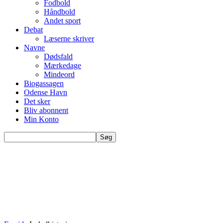
Fodbold
Håndbold
Andet sport
Debat
Læserne skriver
Navne
Dødsfald
Mærkedage
Mindeord
Biogassagen
Odense Havn
Det sker
Bliv abonnent
Min Konto