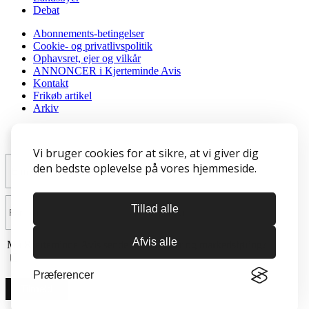
Debat
Abonnements-betingelser
Cookie- og privatlivspolitik
Ophavsret, ejer og vilkår
ANNONCER i Kjerteminde Avis
Kontakt
Frikøb artikel
Arkiv
Tilmeld nyhedsbrev
Vi bruger cookies for at sikre, at vi giver dig
den bedste oplevelse på vores hjemmeside.
Tillad alle
Afvis alle
Må Kjerteminde Avis sende dig nyheder og markedsføring?
Præferencer