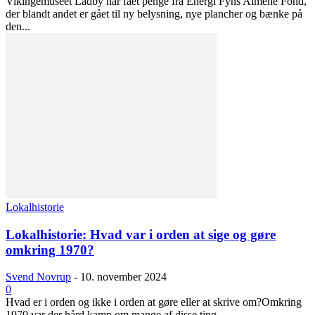
Vikingemuseet Ladby har fået penge fra Energi Fyns Almene Fond,
der blandt andet er gået til ny belysning, nye plancher og bænke på
den...
Lokalhistorie
Lokalhistorie: Hvad var i orden at sige og gøre
omkring 1970?
Svend Novrup
-
10. november 2024
0
Hvad er i orden og ikke i orden at gøre eller at skrive om?Omkring
1970 var der hård kamp om mange af disse ting,...