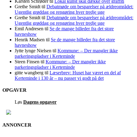
Karsten Schrøder
til
Lokal kunst skal dække over graffiti
Grethe Smidt
til
Debatmøde om besparelser på ældreområdet:
Ugentlig grøddag og rengøring hver tredje uge
Grethe Smidt
til
Debatmøde om besparelser på ældreområdet:
Ugentlig grøddag og rengøring hver tredje uge
Emil Andresen
til
Se de mange billeder fra det store
havneshow
Henrik Madsen
til
Se de mange billeder fra det store
havneshow
Jytte lynge Nielsen
til
Kommune: – Der mangler ikke
parkeringspladser i Kerteminde
Steen Finsen
til
Kommune: – Der mangler ikke
parkeringspladser i Kerteminde
gitte wangberg
til
Læserbrev: Huset har været en del af
Kerteminde i 130 år – nu passer vi godt på det
OPGAVER
Løs
Dagens opgaver
ANNONCER