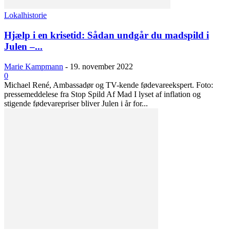
Lokalhistorie
Hjælp i en krisetid: Sådan undgår du madspild i
Julen –...
Marie Kampmann
-
19. november 2022
0
Michael René, Ambassadør og TV-kende fødevareekspert. Foto:
pressemeddelese fra Stop Spild Af Mad I lyset af inflation og
stigende fødevarepriser bliver Julen i år for...