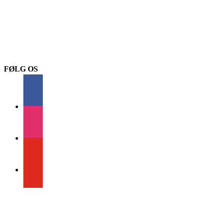
FØLG OS
facebook
instagram
youtube