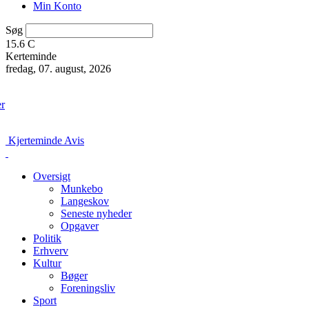
Min Konto
Søg
15.6
C
Kerteminde
fredag, 07. august, 2026
er
Kjerteminde Avis
Oversigt
Munkebo
Langeskov
Seneste nyheder
Opgaver
Politik
Erhverv
Kultur
Bøger
Foreningsliv
Sport