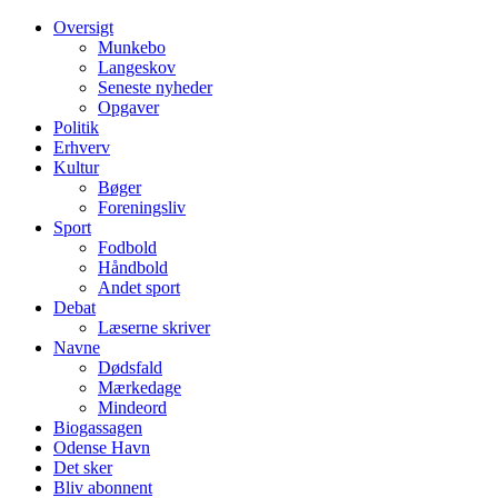
Oversigt
Munkebo
Langeskov
Seneste nyheder
Opgaver
Politik
Erhverv
Kultur
Bøger
Foreningsliv
Sport
Fodbold
Håndbold
Andet sport
Debat
Læserne skriver
Navne
Dødsfald
Mærkedage
Mindeord
Biogassagen
Odense Havn
Det sker
Bliv abonnent