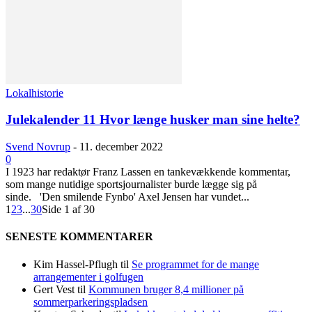
Lokalhistorie
Julekalender 11 Hvor længe husker man sine helte?
Svend Novrup
-
11. december 2022
0
I 1923 har redaktør Franz Lassen en tankevækkende kommentar,
som mange nutidige sportsjournalister burde lægge sig på
sinde. 'Den smilende Fynbo' Axel Jensen har vundet...
1
2
3
...
30
Side 1 af 30
SENESTE KOMMENTARER
Kim Hassel-Pflugh
til
Se programmet for de mange
arrangementer i golfugen
Gert Vest
til
Kommunen bruger 8,4 millioner på
sommerparkeringspladsen