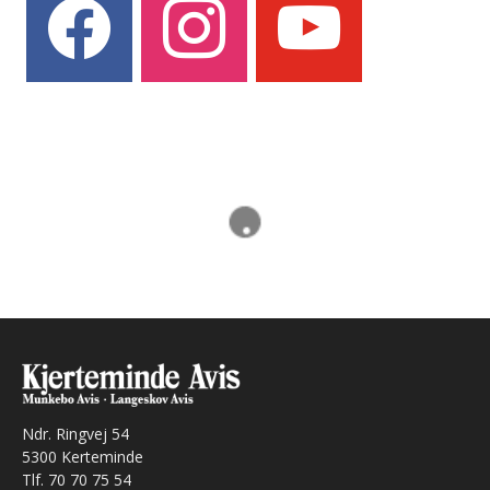
Ndr. Ringvej 54
5300 Kerteminde
Tlf. 70 70 75 54