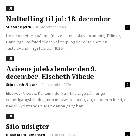
JUL
Nedtælling til jul: 18. december
Susanne Jølck
-
18. december 2024
0
Heste og ryttere på en gård ved Langeskov, formentlig Elllinge,
Rønninge, Rolfsted eller Skellerup, og der er tale om en
fastelavsridning i februar 1926....
JUL
Avisens julekalender den 9.
december: Elsebeth Vibede
Stine Leth-Nissen
-
9. december 2020
0
Elsebeth Vibede, Kerteminde, kan ikke tage så mange
solnedgangsbilleder, men masser af solopgange, for hun bor lige
ned til Sydstranden. Men denne gang har...
JUL
Silo-udsigter
Rikke Mohr Jørgensen
-
21. december 2020
0