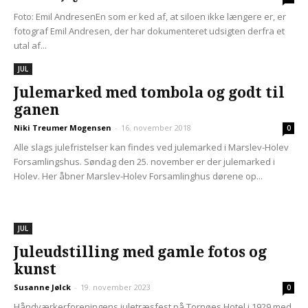
Foto: Emil AndresenEn som er ked af, at siloen ikke længere er, er
fotograf Emil Andresen, der har dokumenteret udsigten derfra et
utal af...
JUL
Julemarked med tombola og godt til
ganen
Niki Treumer Mogensen
-
16. november 2018
0
Alle slags julefristelser kan findes ved julemarked i Marslev-Holev
Forsamlingshus. Søndag den 25. november er der julemarked i
Holev. Her åbner Marslev-Holev Forsamlinghus dørene op...
JUL
Juleudstilling med gamle fotos og
kunst
Susanne Jølck
-
19. november 2023
0
Håndværkerforeningens juletræsfest på Tornøes Hotel i 1929 med