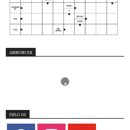
ANNONCER
FØLG OS
facebook
instagram
youtube