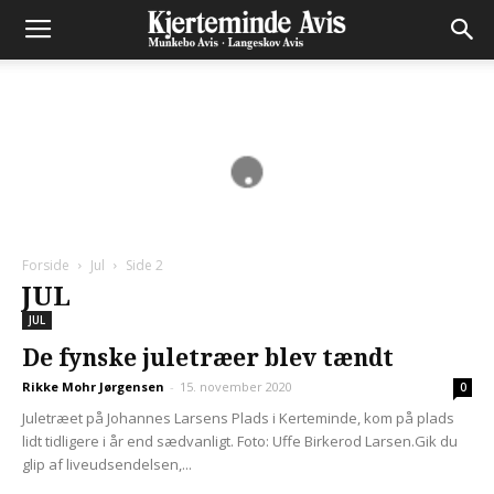
Forside
Jul
Side 2
JUL
JUL
De fynske juletræer blev tændt
Rikke Mohr Jørgensen
-
15. november 2020
0
Juletræet på Johannes Larsens Plads i Kerteminde, kom på plads
lidt tidligere i år end sædvanligt. Foto: Uffe Birkerod Larsen.Gik du
glip af liveudsendelsen,...