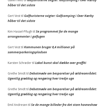
Golfturisterne svigter: Golfcamping i Over Kærby
Galleri Milo
til
håber til det sidste
Golfturisterne svigter: Golfcamping i Over Kærby
Gert Vest
til
håber til det sidste
Se programmet for de mange
Kim Hassel-Pflugh
til
arrangementer i golfugen
Kommunen bruger 8,4 millioner på
Gert Vest
til
sommerparkeringspladsen
Lokal kunst skal dække over graffiti
Karsten Schrøder
til
Debatmøde om besparelser på ældreområdet:
Grethe Smidt
til
Ugentlig grøddag og rengøring hver tredje uge
Debatmøde om besparelser på ældreområdet:
Grethe Smidt
til
Ugentlig grøddag og rengøring hver tredje uge
Se de mange billeder fra det store havneshow
Emil Andresen
til