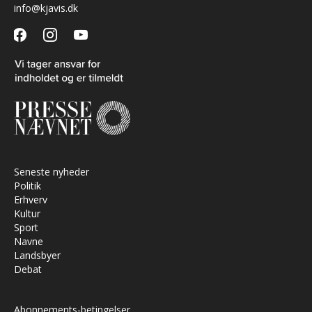
info@kjavis.dk
facebook
instagram
youtube
Seneste nyheder
Politik
Erhverv
Kultur
Sport
Navne
Landsbyer
Debat
Abonnements-betingelser