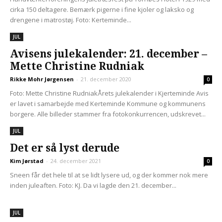
cirka 150 deltagere. Bemærk pigerne i fine kjoler og laksko og
drengene i matrostøj. Foto: Kerteminde...
JUL
Avisens julekalender: 21. december –
Mette Christine Rudniak
Rikke Mohr Jørgensen
-
21. december 2020
0
Foto: Mette Christine RudniakÅrets julekalender i Kjerteminde Avis
er lavet i samarbejde med Kerteminde Kommune og kommunens
borgere. Alle billeder stammer fra fotokonkurrencen, udskrevet...
JUL
Det er så lyst derude
Kim Jørstad
-
24. december 2021
0
Sneen får det hele til at se lidt lysere ud, og der kommer nok mere
inden juleaften. Foto: KJ. Da vi lagde den 21. december...
JUL