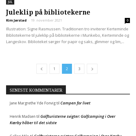
JUL
Juleklip på bibliotekerne
Kim Jørstad
-
19. november 2021
0
Illustration: Signe Rasmussen. Traditionen tro inviterer Kerteminde
Bibliotekerne til juleklip på bibliotekerne i Munkebo, Kerteminde og
Langeskov. Biblioteket sørger for papir og saks, glimmer og lim,...
1
2
3
SENESTE KOMMENTARER
Campen for livet
Jane Margrethe Yde Fonvig
til
Golfturisterne svigter: Golfcamping i Over
Henrik Madsen
til
Kærby håber til det sidste