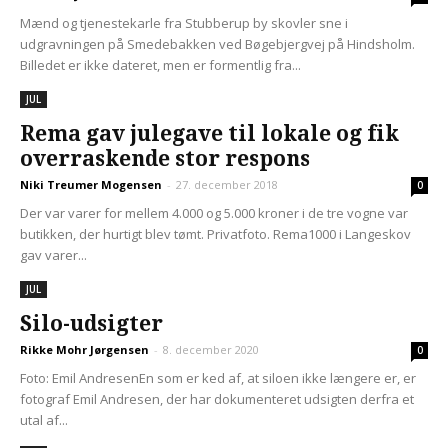
Mænd og tjenestekarle fra Stubberup by skovler sne i
udgravningen på Smedebakken ved Bøgebjergvej på Hindsholm.
Billedet er ikke dateret, men er formentlig fra...
JUL
Rema gav julegave til lokale og fik
overraskende stor respons
Niki Treumer Mogensen
-
27. december 2018
0
Der var varer for mellem 4.000 og 5.000 kroner i de tre vogne var
butikken, der hurtigt blev tømt. Privatfoto. Rema1000 i Langeskov
gav varer...
JUL
Silo-udsigter
Rikke Mohr Jørgensen
-
8. december 2020
0
Foto: Emil AndresenEn som er ked af, at siloen ikke længere er, er
fotograf Emil Andresen, der har dokumenteret udsigten derfra et
utal af...