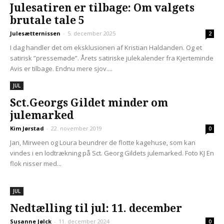
Julesatiren er tilbage: Om valgets
brutale tale 5
Julesætternissen
-
5. december 2025
2
I dag handler det om eksklusionen af Kristian Haldanden. Og et
satirisk ”pressemøde”. Årets satiriske julekalender fra Kjerteminde
Avis er tilbage. Endnu mere sjov....
JUL
Sct.Georgs Gildet minder om
julemarked
Kim Jørstad
-
22. november 2019
0
Jan, Mirween og Loura beundrer de flotte kagehuse, som kan
vindes i en lodtrækning på Sct. Georg Gildets julemarked. Foto KJ En
flok nisser med...
JUL
Nedtælling til jul: 11. december
Susanne Jølck
-
11. december 2024
0