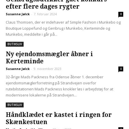
efter flere dages rygter
Susanne Jølck
-
7. februar 2024
0
Claus Thomsen, der er indehaver af Simple Fashion i Munkebo og
Boutique Loppefund og Genbrug i Munkebo, Kerteminde og
Munkebo, meddelte i går på...
BUTIKSLIV
Ny ejendomsmægler åbner i
Kerteminde
Susanne Jølck
-
9. november 2023
0
32-årige Mads Packness fra Odense åbner 1. december
ejendomsmæglerforretning på Strandvejen overfor
rutebilstationen Mads Packness knokler løs i arbejdstøj for at
modernisere lokalerne på Strandvejen...
BUTIKSLIV
Håndklædet er kastet i ringen for
Skænkestuen