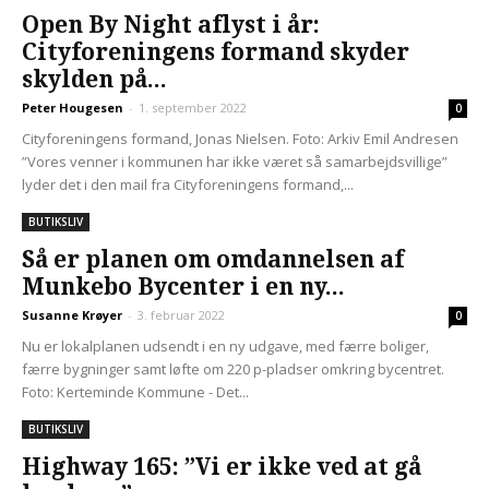
Open By Night aflyst i år:
Cityforeningens formand skyder
skylden på...
Peter Hougesen
-
1. september 2022
0
Cityforeningens formand, Jonas Nielsen. Foto: Arkiv Emil Andresen
”Vores venner i kommunen har ikke været så samarbejdsvillige”
lyder det i den mail fra Cityforeningens formand,...
BUTIKSLIV
Så er planen om omdannelsen af
Munkebo Bycenter i en ny...
Susanne Krøyer
-
3. februar 2022
0
Nu er lokalplanen udsendt i en ny udgave, med færre boliger,
færre bygninger samt løfte om 220 p-pladser omkring bycentret.
Foto: Kerteminde Kommune - Det...
BUTIKSLIV
Highway 165: ”Vi er ikke ved at gå