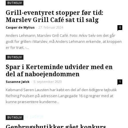
BUTIKSLIV
Grill-eventyret stopper før tid:
Marslev Grill Café sat til salg
Caspar de Mylius
-
27. februar 2024
0
Anders Lehmann, Marslev Grill Café. Foto: Arkiv Selv om det går
godt for grillen i Marslev, må Anders Lehmann erkende, at kroppen
er for træt. -...
BUTIKSLIV
Spar i Kerteminde udvider med en
del af naboejendommen
Susanne Jølck
-
5. september 2023
1
Købmand Søren Lausten har købt en del af den tidligere tøjbutik
Refning Poulsen på adressen Langegade 16 og regner med at
kunne præsentere kunderne...
BUTIKSLIV
Genbrugsbutikker gået konkurs