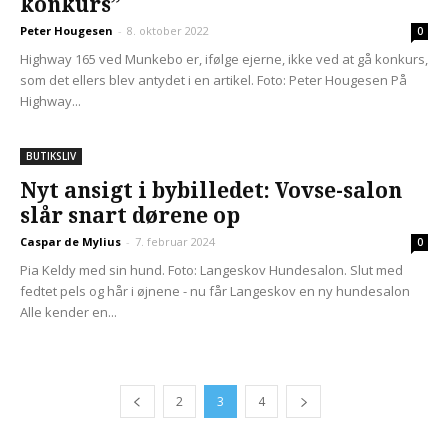
konkurs”
Peter Hougesen
-
8. oktober 2022
0
Highway 165 ved Munkebo er, ifølge ejerne, ikke ved at gå konkurs,
som det ellers blev antydet i en artikel. Foto: Peter Hougesen På
Highway...
BUTIKSLIV
Nyt ansigt i bybilledet: Vovse-salon
slår snart dørene op
Caspar de Mylius
-
7. februar 2024
0
Pia Keldy med sin hund. Foto: Langeskov Hundesalon. Slut med
fedtet pels og hår i øjnene - nu får Langeskov en ny hundesalon
Alle kender en...
2
3
4