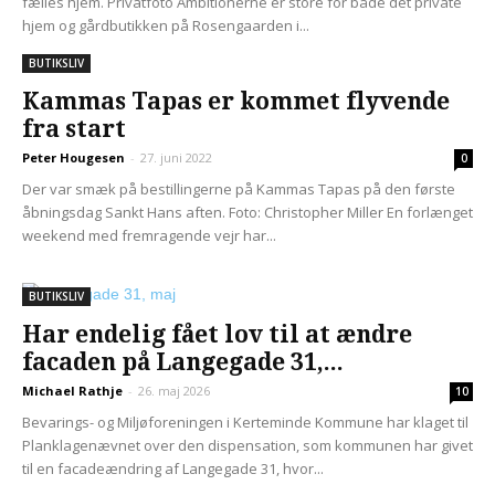
fælles hjem. Privatfoto Ambitionerne er store for både det private
hjem og gårdbutikken på Rosengaarden i...
BUTIKSLIV
Kammas Tapas er kommet flyvende
fra start
Peter Hougesen
-
27. juni 2022
0
Der var smæk på bestillingerne på Kammas Tapas på den første
åbningsdag Sankt Hans aften. Foto: Christopher Miller En forlænget
weekend med fremragende vejr har...
BUTIKSLIV
Har endelig fået lov til at ændre
facaden på Langegade 31,...
Michael Rathje
-
26. maj 2026
10
Bevarings- og Miljøforeningen i Kerteminde Kommune har klaget til
Planklagenævnet over den dispensation, som kommunen har givet
til en facadeændring af Langegade 31, hvor...