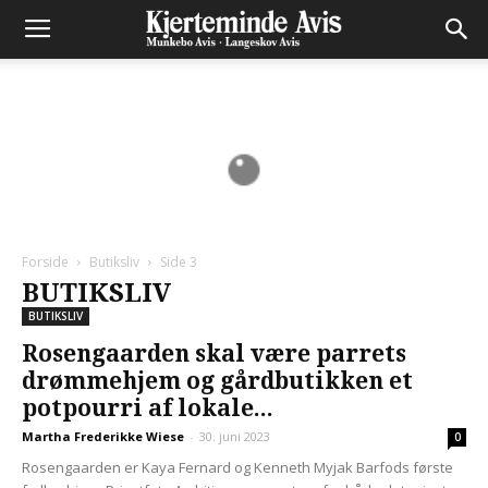
Forside
Butiksliv
Side 3
BUTIKSLIV
BUTIKSLIV
Rosengaarden skal være parrets
drømmehjem og gårdbutikken et
potpourri af lokale...
Martha Frederikke Wiese
-
30. juni 2023
0
Rosengaarden er Kaya Fernard og Kenneth Myjak Barfods første