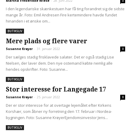
Martha Frederikke Wiese
-
28. juni 2022
0
I den legendariske skænkestuen har få ting forandret sig de sidste
mange år. Foto: Emil Andresen Fire kertemindere havde fundet
hinanden i et ønske om...
BUTIKSLIV
Mere plads og flere varer
Susanne Krøyer
-
31. januar 2022
0
Der sælges stadig frisklavede salater. Det er også stadig Lise
Nielsen, der laver dem. Den nye ostemand købte nemlig alle
hendes opskrifter. Foto: Susanne...
BUTIKSLIV
Stor interesse for Langegade 17
Susanne Krøyer
-
25. januar 2022
0
Der er stor interesse for at overtage lejemålet efter Kirkens
Korshær, som åbner ny forretning den 17. februar i Nordea-
bygningen. Foto: Susanne KrøyerEjendomsinvestor Jens...
BUTIKSLIV