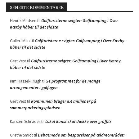
SENESTE KOMMENTARER
Golfturisterne svigter: Golfcamping i Over
Henrik Madsen
til
Kærby håber til det sidste
Golfturisterne svigter: Golfcamping i Over Kærby
Galleri Milo
til
håber til det sidste
Golfturisterne svigter: Golfcamping i Over Kærby
Gert Vest
til
håber til det sidste
Se programmet for de mange
Kim Hassel-Pflugh
til
arrangementer i golfugen
Kommunen bruger 8,4 millioner på
Gert Vest
til
sommerparkeringspladsen
Lokal kunst skal dække over graffiti
Karsten Schrøder
til
Debatmøde om besparelser på ældreområdet:
Grethe Smidt
til