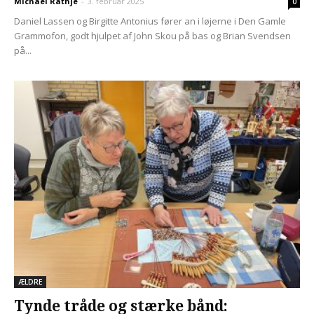
Michael Rathje
-
3. februar 2025
0
Daniel Lassen og Birgitte Antonius fører an i løjerne i Den Gamle
Grammofon, godt hjulpet af John Skou på bas og Brian Svendsen
på...
ÆLDRE
Tynde tråde og stærke bånd: