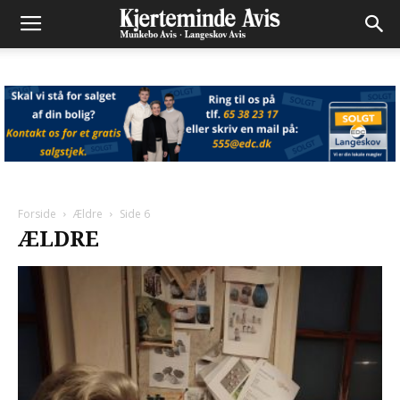
Forside
Ældre
Side 6
ÆLDRE