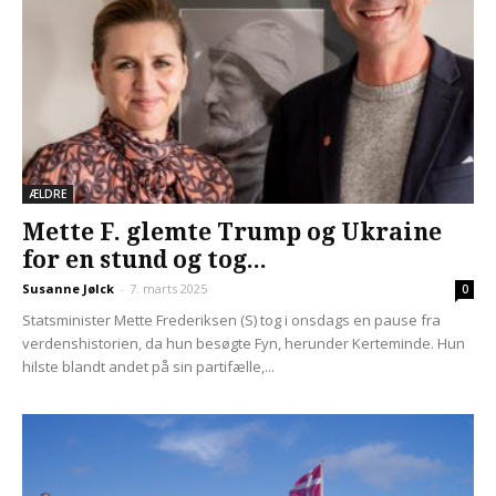
ÆLDRE
Mette F. glemte Trump og Ukraine
for en stund og tog...
Susanne Jølck
-
7. marts 2025
0
Statsminister Mette Frederiksen (S) tog i onsdags en pause fra
verdenshistorien, da hun besøgte Fyn, herunder Kerteminde. Hun
hilste blandt andet på sin partifælle,...