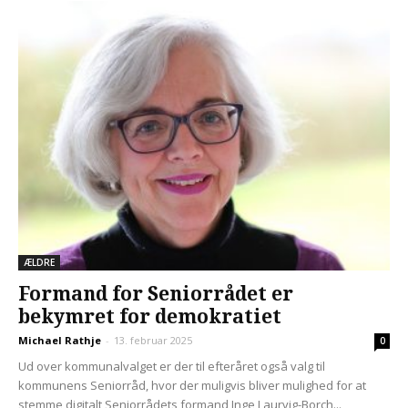
ÆLDRE
Formand for Seniorrådet er
bekymret for demokratiet
Michael Rathje
-
13. februar 2025
0
Ud over kommunalvalget er der til efteråret også valg til
kommunens Seniorråd, hvor der muligvis bliver mulighed for at
stemme digitalt Seniorrådets formand Inge Laurvig-Borch...