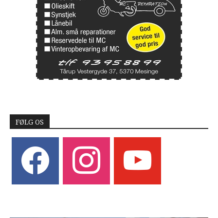
FØLG OS
facebook
instagram
youtube