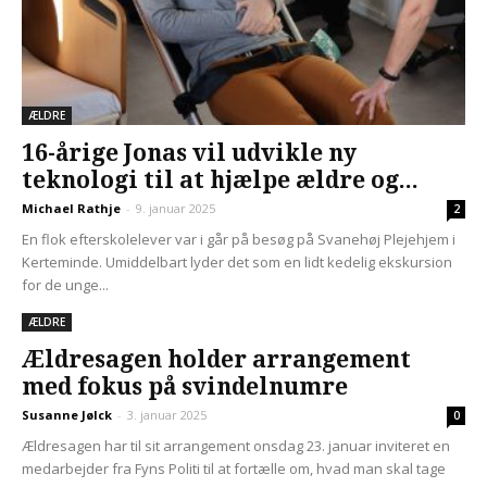
ÆLDRE
16-årige Jonas vil udvikle ny
teknologi til at hjælpe ældre og...
Michael Rathje
-
9. januar 2025
2
En flok efterskolelever var i går på besøg på Svanehøj Plejehjem i
Kerteminde. Umiddelbart lyder det som en lidt kedelig ekskursion
for de unge...
ÆLDRE
Ældresagen holder arrangement
med fokus på svindelnumre
Susanne Jølck
-
3. januar 2025
0
Ældresagen har til sit arrangement onsdag 23. januar inviteret en
medarbejder fra Fyns Politi til at fortælle om, hvad man skal tage