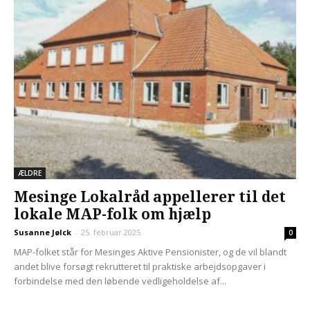
ÆLDRE
Mesinge Lokalråd appellerer til det
lokale MAP-folk om hjælp
Susanne Jølck
-
25. februar 2025
0
MAP-folket står for Mesinges Aktive Pensionister, og de vil blandt
andet blive forsøgt rekrutteret til praktiske arbejdsopgaver i
forbindelse med den løbende vedligeholdelse af...