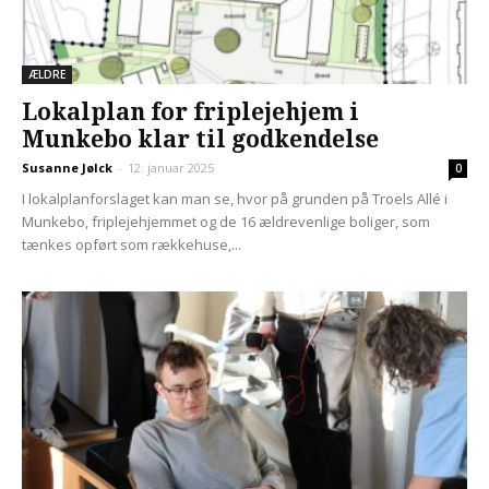
ÆLDRE
Lokalplan for friplejehjem i
Munkebo klar til godkendelse
Susanne Jølck
-
12. januar 2025
0
I lokalplanforslaget kan man se, hvor på grunden på Troels Allé i
Munkebo, friplejehjemmet og de 16 ældrevenlige boliger, som
tænkes opført som rækkehuse,...