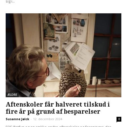
sig i...
ÆLDRE
Aftenskoler får halveret tilskud i
fire år på grund af besparelser
Susanne Jølck
-
12. december 2024
0
FOF Østfyn og en række andre aftenskoler og foreninger, der