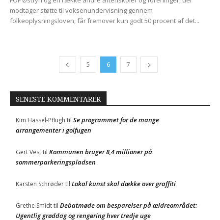
modtager støtte til voksenundervisning gennem
folkeoplysningsloven, får fremover kun godt 50 procent af det...
5
6
7
SENESTE KOMMENTARER
Se programmet for de mange
Kim Hassel-Pflugh
til
arrangementer i golfugen
Kommunen bruger 8,4 millioner på
Gert Vest
til
sommerparkeringspladsen
Lokal kunst skal dække over graffiti
Karsten Schrøder
til
Debatmøde om besparelser på ældreområdet:
Grethe Smidt
til
Ugentlig grøddag og rengøring hver tredje uge