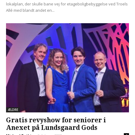
lokalplan, der skulle bane vej for etageboligbebyggelse ved Troels
Allé med blandt andet en...
ÆLDRE
Gratis revyshow for seniorer i
Anexet på Lundsgaard Gods