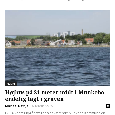
ÆLDRE
Højhus på 21 meter midt i Munkebo
endelig lagt i graven
Michael Rathje
-
6. februar 2025
0
I 2006 vedtog byrådets i den daværende Munkebo Kommune en