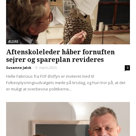
ÆLDRE
Aftenskoleleder håber fornuften
sejrer og spareplan revideres
Susanne Jølck
-
9. marts 2025
0
Helle Fabricius fra FOF Østfyn er inviteret med til
Folkeoplysningsudvalgets møde på tirsdag, og hun tror på, at det
er muligt at overbevise politikerne...